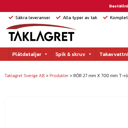
Beställni
Säkra leveranser
Alla typer av tak
Komplett
Plåtdetaljer
Spik & skruv
Takavvattn
Taklagret Sverige AB
>
Produkter
>
RÖR 27 mm X 700 mm T-r