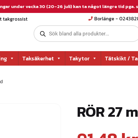
ngar under vecka 30 (20–26 juli) kan ta något längre tid pga.
 takgrossist
Borlänge - 02438
P
r
o
d
u
c
ing
Taksäkerhet
Takytor
Tätskikt / T
t
s
s
e
öd
a
r
c
h
RÖR 27 