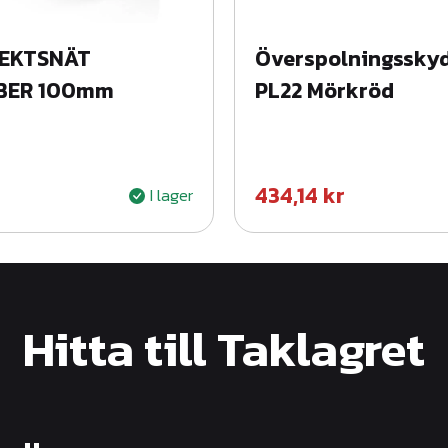
SEKTSNÄT
Överspolningsskyd
BER 100mm
PL22 Mörkröd
434,14
kr
I lager
Hitta till Taklagret