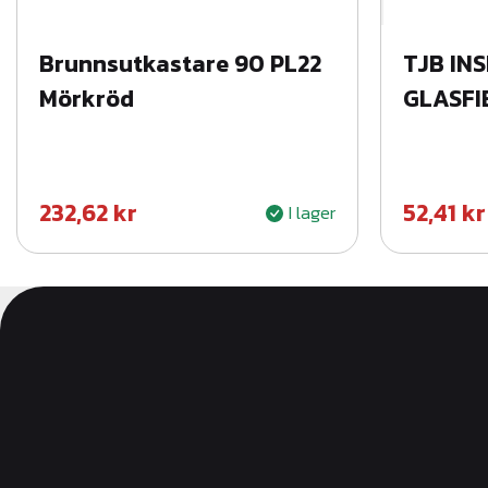
Brunnsutkastare 90 PL22
TJB IN
Mörkröd
GLASFI
232,62
kr
52,41
kr
I lager