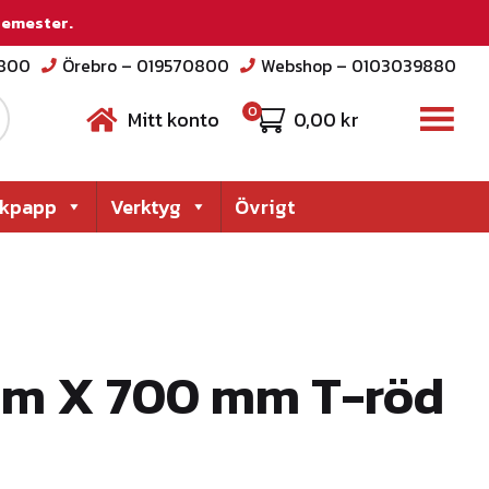
 semester.
2800
Örebro – 019570800
Webshop – 0103039880
0
Mitt konto
0,00
kr
akpapp
Verktyg
Övrigt
mm X 700 mm T-röd