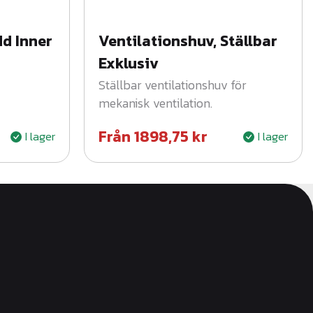
d Inner
Ventilationshuv, Ställbar
Exklusiv
Ställbar ventilationshuv för
mekanisk ventilation.
Från
1898,75
kr
I lager
I lager