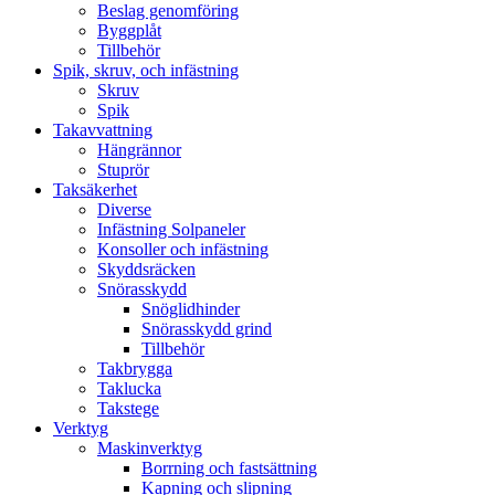
Beslag genomföring
Byggplåt
Tillbehör
Spik, skruv, och infästning
Skruv
Spik
Takavvattning
Hängrännor
Stuprör
Taksäkerhet
Diverse
Infästning Solpaneler
Konsoller och infästning
Skyddsräcken
Snörasskydd
Snöglidhinder
Snörasskydd grind
Tillbehör
Takbrygga
Taklucka
Takstege
Verktyg
Maskinverktyg
Borrning och fastsättning
Kapning och slipning