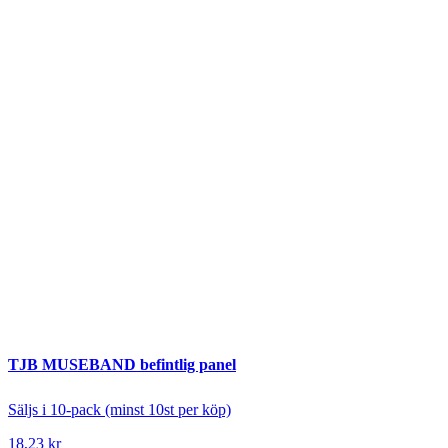
TJB MUSEBAND befintlig panel
Säljs i 10-pack (minst 10st per köp)
18,23
kr