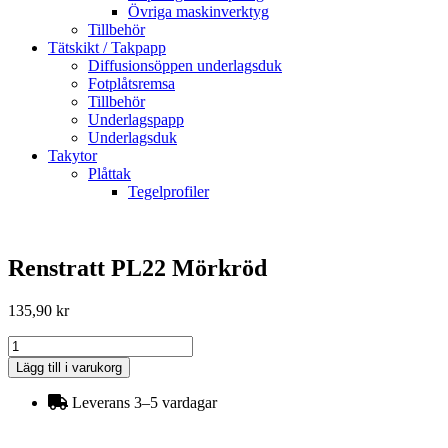
Övriga maskinverktyg
Tillbehör
Tätskikt / Takpapp
Diffusionsöppen underlagsduk
Fotplåtsremsa
Tillbehör
Underlagspapp
Underlagsduk
Takytor
Plåttak
Tegelprofiler
Renstratt PL22 Mörkröd
135,90
kr
Renstratt
PL22
Lägg till i varukorg
Mörkröd
mängd
Leverans 3–5 vardagar