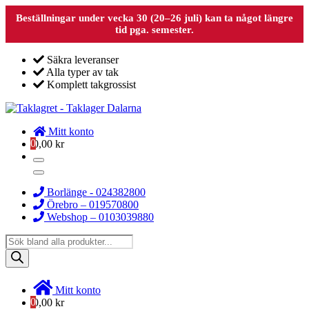
Beställningar under vecka 30 (20–26 juli) kan ta något längre
tid pga. semester.
Säkra leveranser
Alla typer av tak
Komplett takgrossist
Mitt konto
0
0,00
kr
Borlänge - 024382800
Örebro – 019570800
Webshop – 0103039880
Products
search
Mitt konto
0
0,00
kr