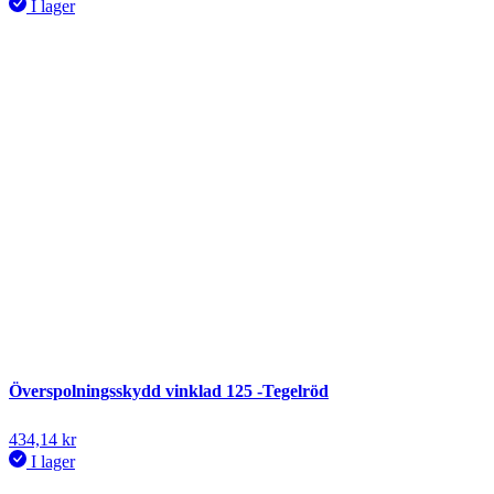
I lager
Överspolningsskydd vinklad 125 -Tegelröd
434,14
kr
I lager