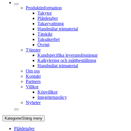
Produktinformation
Takytor
Plåtdetaljer
Takavvattning
Handmålat trämaterial
Tätskikt
Taksäkerhet
Övrigt
Tjänster
Kundspecifika leveranslösningar
Kalkylering och måttbeställning
Handmålat trämaterial
Om oss
Kontakt
Partners
Villkor
Köpvillkor
Integritetspolicy
Nyheter
Kategorier
Stäng meny
Plåtdetaljer