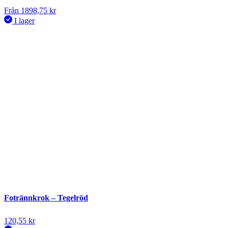
Från
1898,75
kr
I lager
Fotrännkrok – Tegelröd
120,55
kr