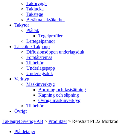
Takbrygga
Taklucka
Takstege
Beräkna taksäkerhet
Takytor
Plåttak
Tegelprofiler
Lertegelpannor
Tätskikt / Takpapp
Diffusionsöppen underlagsduk
Fotplåtsremsa
Tillbehör
Underlagspapp
Underlagsduk
Verktyg
Maskinverktyg
Borrning och fastsättning
Kapning och slipning
Övriga maskinverktyg
Tillbehör
Övrigt
Taklagret Sverige AB
>
Produkter
>
Renstratt PL22 Mörkröd
Plåtdetaljer