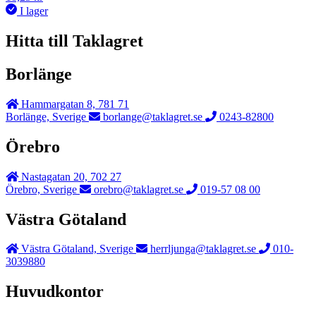
I lager
Hitta till Taklagret
Borlänge
Hammargatan 8, 781 71
Borlänge, Sverige
borlange@taklagret.se
0243-82800
Örebro
Nastagatan 20, 702 27
Örebro, Sverige
orebro@taklagret.se
019-57 08 00
Västra Götaland
Västra Götaland, Sverige
herrljunga@taklagret.se
010-
3039880
Huvudkontor