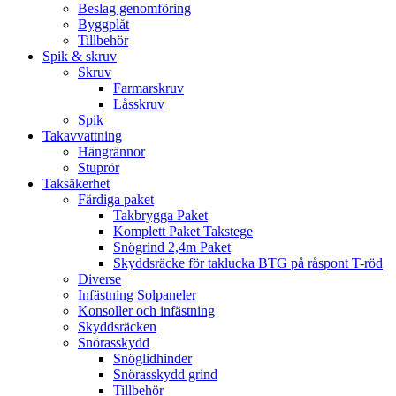
Beslag genomföring
Byggplåt
Tillbehör
Spik & skruv
Skruv
Farmarskruv
Låsskruv
Spik
Takavvattning
Hängrännor
Stuprör
Taksäkerhet
Färdiga paket
Takbrygga Paket
Komplett Paket Takstege
Snögrind 2,4m Paket
Skyddsräcke för taklucka BTG på råspont T-röd
Diverse
Infästning Solpaneler
Konsoller och infästning
Skyddsräcken
Snörasskydd
Snöglidhinder
Snörasskydd grind
Tillbehör