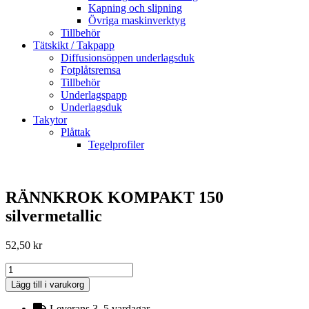
Kapning och slipning
Övriga maskinverktyg
Tillbehör
Tätskikt / Takpapp
Diffusionsöppen underlagsduk
Fotplåtsremsa
Tillbehör
Underlagspapp
Underlagsduk
Takytor
Plåttak
Tegelprofiler
RÄNNKROK KOMPAKT 150
silvermetallic
52,50
kr
RÄNNKROK
KOMPAKT
Lägg till i varukorg
150
silvermetallic
Leverans 3–5 vardagar