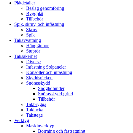
Plåtdetaljer
Beslag genomföring
Byggplåt
Tillbehör
Spik, skruv, och infästning
Skruv
Spik
Takavvattning
Hängrännor
Stuprör
Taksäkerhet
Diverse
Infästning Solpaneler
Konsoller och infästning
Skyddsräcken
Snörasskydd
Snöglidhinder
Snörasskydd grind
Tillbehör
Takbrygga
Taklucka
Takstege
Verktyg
Maskinverktyg
Borrning och fastsättning