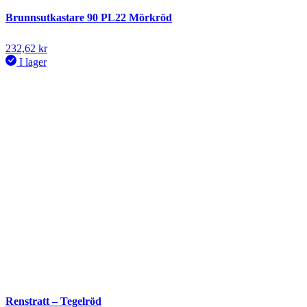
Brunnsutkastare 90 PL22 Mörkröd
232,62
kr
I lager
Renstratt – Tegelröd