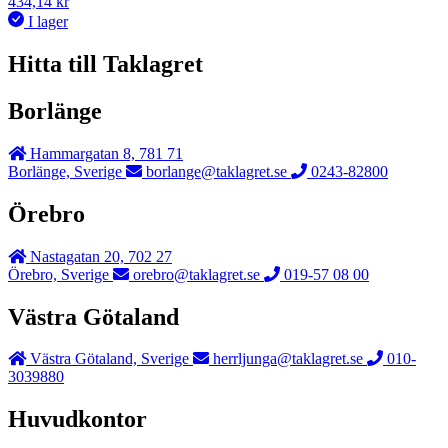
434,14
kr
I lager
Hitta till Taklagret
Borlänge
Hammargatan 8, 781 71
Borlänge, Sverige
borlange@taklagret.se
0243-82800
Örebro
Nastagatan 20, 702 27
Örebro, Sverige
orebro@taklagret.se
019-57 08 00
Västra Götaland
Västra Götaland, Sverige
herrljunga@taklagret.se
010-
3039880
Huvudkontor