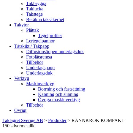
Takbrygga
Taklucka
Takstege
Beräkna taksäkerhet
Takytor
Plåttak
Tegelprofiler
Lertegelpannor
Tätskikt / Takpapp
Diffusionsöppen underlagsduk
Fotplåtsremsa
Tillbehör
Underlagspapp
Underlagsduk
Verktyg
Maskinverktyg
Borrning och fastsättning
Kapning och slipning
Övriga maskinverktyg
Tillbehör
Övrigt
Taklagret Sverige AB
>
Produkter
>
RÄNNKROK KOMPAKT
150 silvermetallic