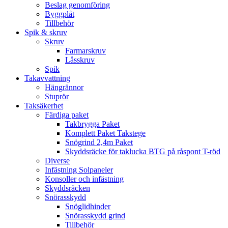
Beslag genomföring
Byggplåt
Tillbehör
Spik & skruv
Skruv
Farmarskruv
Låsskruv
Spik
Takavvattning
Hängrännor
Stuprör
Taksäkerhet
Färdiga paket
Takbrygga Paket
Komplett Paket Takstege
Snögrind 2,4m Paket
Skyddsräcke för taklucka BTG på råspont T-röd
Diverse
Infästning Solpaneler
Konsoller och infästning
Skyddsräcken
Snörasskydd
Snöglidhinder
Snörasskydd grind
Tillbehör