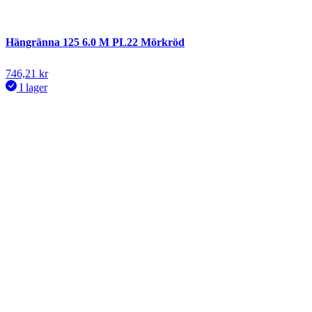
Hängränna 125 6.0 M PL22 Mörkröd
746,21
kr
I lager