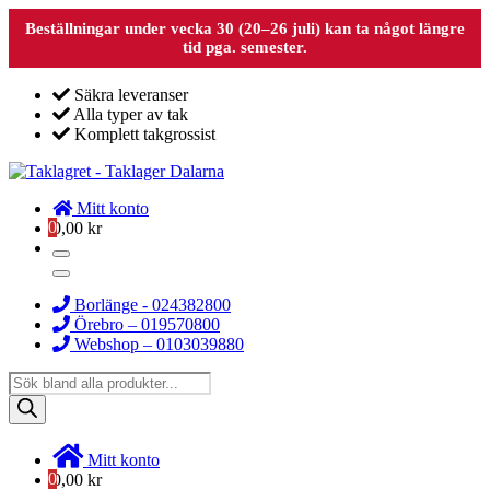
Beställningar under vecka 30 (20–26 juli) kan ta något längre
tid pga. semester.
Säkra leveranser
Alla typer av tak
Komplett takgrossist
Mitt konto
0
0,00
kr
Borlänge - 024382800
Örebro – 019570800
Webshop – 0103039880
Products
search
Mitt konto
0
0,00
kr