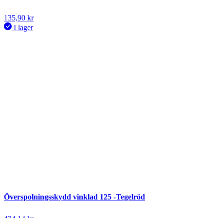
135,90
kr
I lager
Överspolningsskydd vinklad 125 -Tegelröd