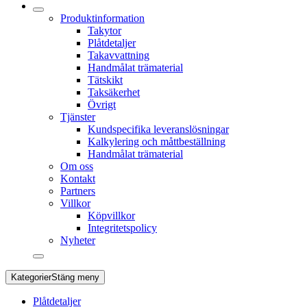
Produktinformation
Takytor
Plåtdetaljer
Takavvattning
Handmålat trämaterial
Tätskikt
Taksäkerhet
Övrigt
Tjänster
Kundspecifika leveranslösningar
Kalkylering och måttbeställning
Handmålat trämaterial
Om oss
Kontakt
Partners
Villkor
Köpvillkor
Integritetspolicy
Nyheter
Kategorier
Stäng meny
Plåtdetaljer