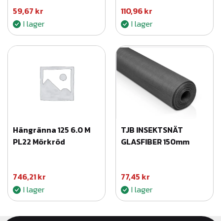
g
59,67
kr
110,96
kr
r
I lager
I lager
å
m
ä
n
g
d
Hängränna 125 6.0 M
TJB INSEKTSNÄT
PL22 Mörkröd
GLASFIBER 150mm
746,21
kr
77,45
kr
I lager
I lager