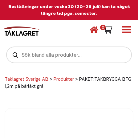
Beställningar under vecka 30 (20–26 juli) kan ta något
längre tid pga. semester.
0
P
r
o
d
u
c
Taklagret Sverige AB
>
Produkter
>
PAKET:TAKBRYGGA BTG
t
1,2m på bärläkt grå
s
s
e
a
r
c
h