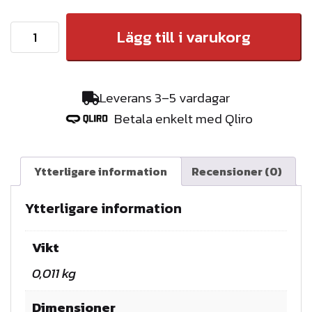
P
Lägg till i varukorg
A
K
E
Leverans 3–5 vardagar
T
Betala enkelt med Qliro
:
T
A
Ytterligare information
Recensioner (0)
K
B
Ytterligare information
R
Y
Vikt
G
0,011 kg
G
A
Dimensioner