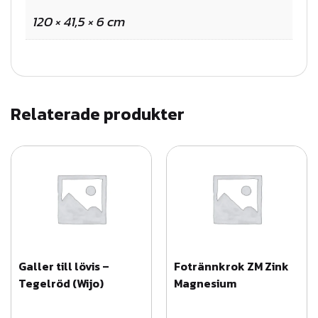
B
120 × 41,5 × 6 cm
T
G
1
,
2
Relaterade produkter
m
p
å
b
ä
r
l
Galler till lövis –
Fotrännkrok ZM Zink
ä
Tegelröd (Wijo)
Magnesium
k
t