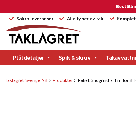
Beställni
Säkra leveranser
Alla typer av tak
Komplett
Plåtdetaljer
Spik & skruv
Takavvattn
Taklagret Sverige AB
>
Produkter
>
Paket Snögrind 2,4 m för BT