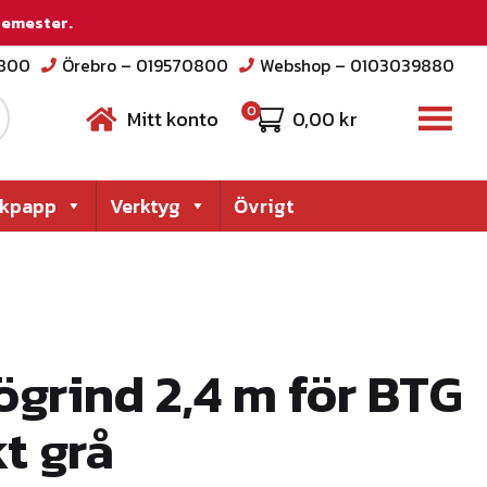
 semester.
2800
Örebro – 019570800
Webshop – 0103039880
0
Mitt konto
0,00
kr
akpapp
Verktyg
Övrigt
ögrind 2,4 m för BTG
t grå