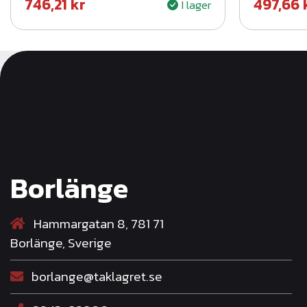
746,21
kr
497,66
I lager
Borlänge
Hammargatan 8, 781 71
Borlänge, Sverige
borlange@taklagret.se