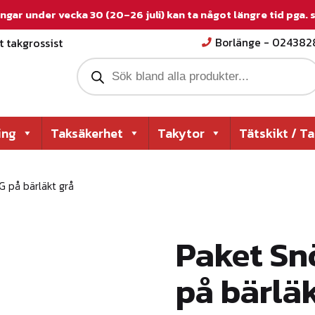
ngar under vecka 30 (20–26 juli) kan ta något längre tid pga.
 takgrossist
Borlänge - 02438
P
r
o
d
u
c
ing
Taksäkerhet
Takytor
Tätskikt / T
t
s
s
e
G på bärläkt grå
a
r
c
h
Paket Sn
på bärläk