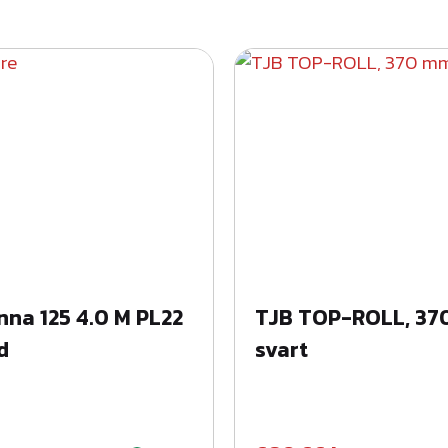
l
ä
k
t
g
r
å
m
ä
n
g
na 125 4.0 M PL22
TJB TOP-ROLL, 3
d
d
svart