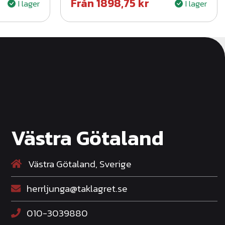
Från
1898,75
kr
I lager
I lager
Västra Götaland
Västra Götaland, Sverige
herrljunga@taklagret.se
010-3039880