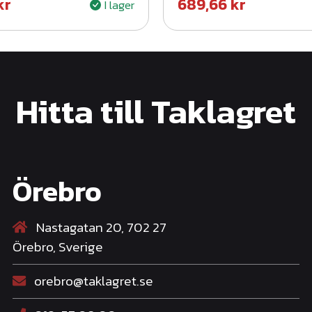
kr
689,66
kr
I lager
Hitta till Taklagret
Örebro
Nastagatan 20, 702 27
Örebro, Sverige
orebro@taklagret.se