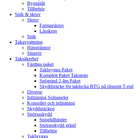
Byggplåt
Tillbehör
Spik & skruv
Skruv
Farmarskruv
Låsskruv
Spik
Takavvattning
Hängrännor
Stuprör
Taksäkerhet
Färdiga paket
Takbrygga Paket
Komplett Paket Takstege
Snögrind 2,4m Paket
Skyddsräcke för taklucka BTG på råspont T-röd
Diverse
Infästning Solpaneler
Konsoller och infästning
Skyddsräcken
Snörasskydd
Snöglidhinder
Snörasskydd grind
Tillbehör
Takbrygga