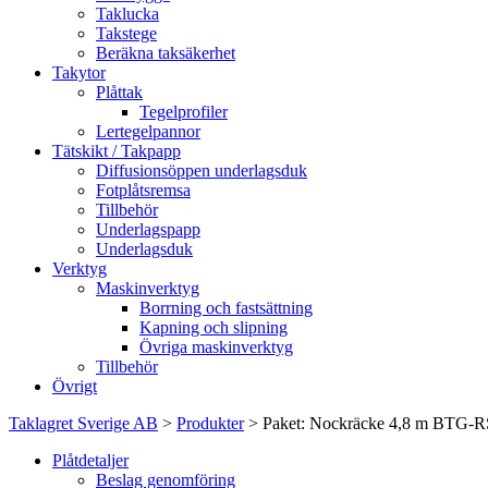
Taklucka
Takstege
Beräkna taksäkerhet
Takytor
Plåttak
Tegelprofiler
Lertegelpannor
Tätskikt / Takpapp
Diffusionsöppen underlagsduk
Fotplåtsremsa
Tillbehör
Underlagspapp
Underlagsduk
Verktyg
Maskinverktyg
Borrning och fastsättning
Kapning och slipning
Övriga maskinverktyg
Tillbehör
Övrigt
Taklagret Sverige AB
>
Produkter
>
Paket: Nockräcke 4,8 m BTG-RS
Plåtdetaljer
Beslag genomföring