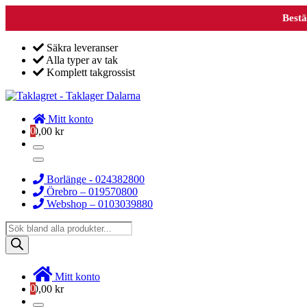
Bestä
Säkra leveranser
Alla typer av tak
Komplett takgrossist
Mitt konto
0
0,00
kr
Borlänge - 024382800
Örebro – 019570800
Webshop – 0103039880
Products
search
Mitt konto
0
0,00
kr