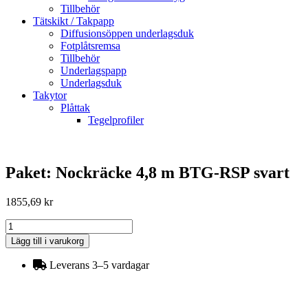
Tillbehör
Tätskikt / Takpapp
Diffusionsöppen underlagsduk
Fotplåtsremsa
Tillbehör
Underlagspapp
Underlagsduk
Takytor
Plåttak
Tegelprofiler
Paket: Nockräcke 4,8 m BTG-RSP svart
1855,69
kr
Paket:
Nockräcke
Lägg till i varukorg
4,8
m
Leverans 3–5 vardagar
BTG-
RSP
svart