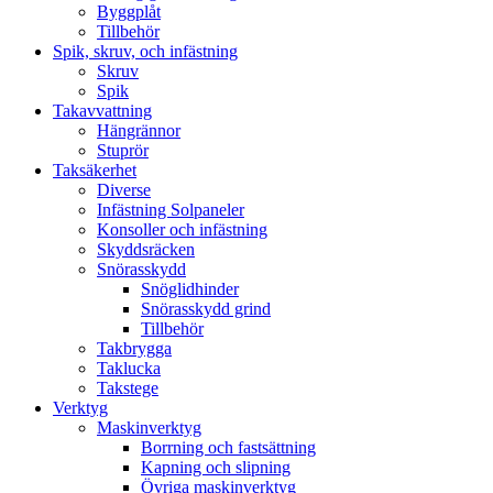
Byggplåt
Tillbehör
Spik, skruv, och infästning
Skruv
Spik
Takavvattning
Hängrännor
Stuprör
Taksäkerhet
Diverse
Infästning Solpaneler
Konsoller och infästning
Skyddsräcken
Snörasskydd
Snöglidhinder
Snörasskydd grind
Tillbehör
Takbrygga
Taklucka
Takstege
Verktyg
Maskinverktyg
Borrning och fastsättning
Kapning och slipning
Övriga maskinverktyg