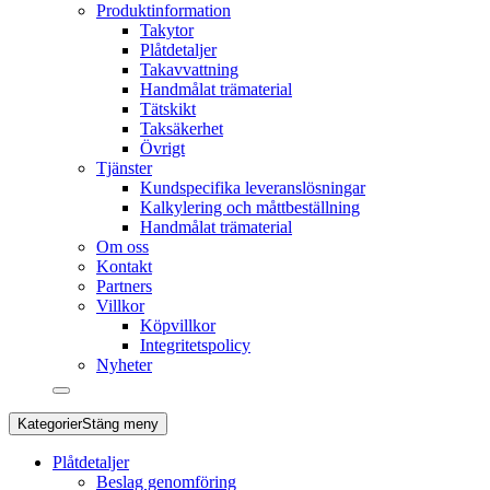
Produktinformation
Takytor
Plåtdetaljer
Takavvattning
Handmålat trämaterial
Tätskikt
Taksäkerhet
Övrigt
Tjänster
Kundspecifika leveranslösningar
Kalkylering och måttbeställning
Handmålat trämaterial
Om oss
Kontakt
Partners
Villkor
Köpvillkor
Integritetspolicy
Nyheter
Kategorier
Stäng meny
Plåtdetaljer
Beslag genomföring