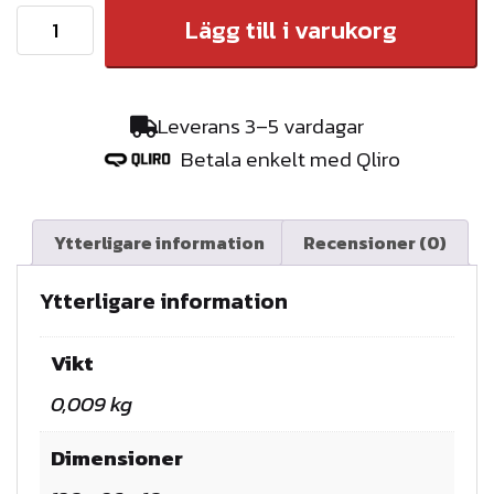
P
Lägg till i varukorg
a
k
e
Leverans 3–5 vardagar
t
Betala enkelt med Qliro
:
N
o
Ytterligare information
Recensioner (0)
c
k
Ytterligare information
r
ä
Vikt
c
0,009 kg
k
e
Dimensioner
4