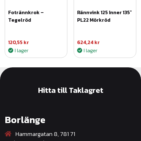
Fotrännkrok –
Rännvink 125 Inner 135°
Tegelröd
PL22 Mörkröd
120,55
kr
624,24
kr
I lager
I lager
Hitta till Taklagret
Borlänge
Hammargatan 8, 781 71