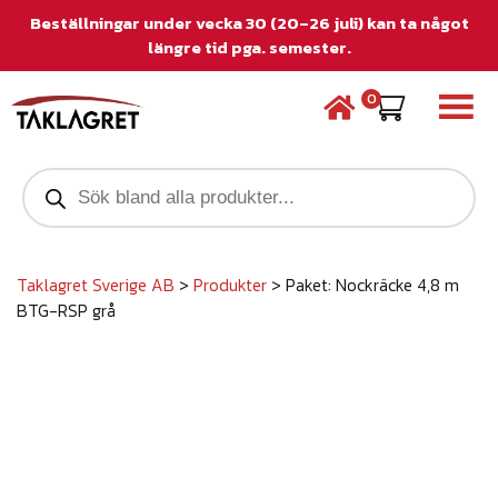
Beställningar under vecka 30 (20–26 juli) kan ta något
längre tid pga. semester.
0
P
r
o
d
u
c
Taklagret Sverige AB
>
Produkter
>
Paket: Nockräcke 4,8 m
t
BTG-RSP grå
s
s
e
a
r
c
h