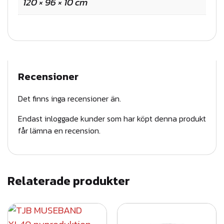
120 × 96 × 10 cm
,
8
m
B
T
Recensioner
G
-
Det finns inga recensioner än.
R
Endast inloggade kunder som har köpt denna produkt
S
får lämna en recension.
P
g
r
å
Relaterade produkter
m
ä
n