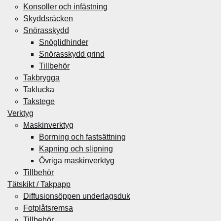
Konsoller och infästning
Skyddsräcken
Snörasskydd
Snöglidhinder
Snörasskydd grind
Tillbehör
Takbrygga
Taklucka
Takstege
Verktyg
Maskinverktyg
Borrning och fastsättning
Kapning och slipning
Övriga maskinverktyg
Tillbehör
Tätskikt / Takpapp
Diffusionsöppen underlagsduk
Fotplåtsremsa
Tillbehör