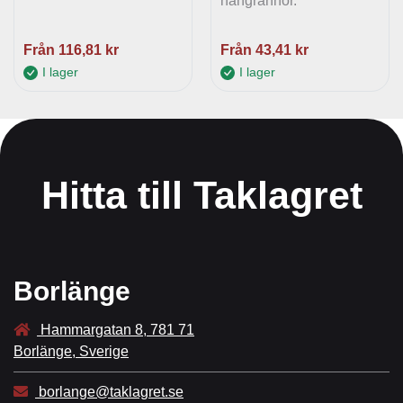
hängrännor.
Från
116,81
kr
Från
43,41
kr
I lager
I lager
Hitta till Taklagret
Borlänge
Hammargatan 8, 781 71
Borlänge, Sverige
borlange@taklagret.se