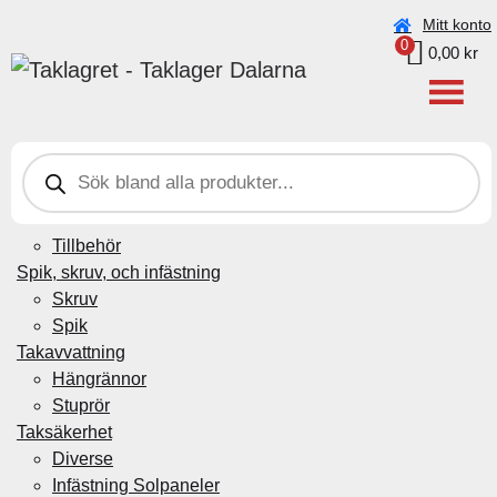
Beställningar under vecka 30 (20–26 juli) kan ta något
Mitt konto
0
längre tid pga. semester.
0,00
kr
Taklagret Sverige AB
>
Produkter
>
Muff till Renstratt
P
Plåtdetaljer
r
Beslag genomföring
o
d
Byggplåt
u
Tillbehör
c
t
Spik, skruv, och infästning
s
Skruv
s
e
Spik
a
Takavvattning
r
c
Hängrännor
h
Stuprör
Taksäkerhet
Diverse
Infästning Solpaneler