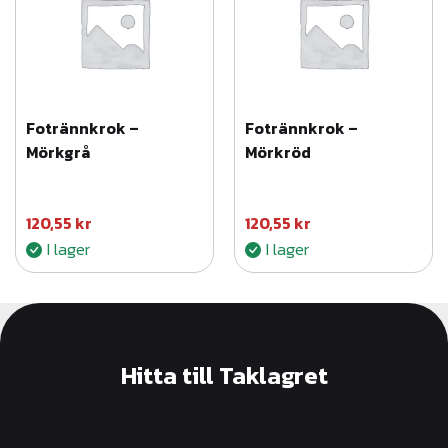
Fotrännkrok –
Fotrännkrok –
Mörkgrå
Mörkröd
120,55
kr
120,55
kr
I lager
I lager
Hitta till Taklagret