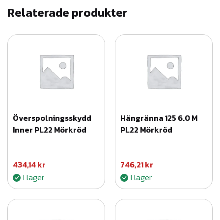
Relaterade produkter
l
C
:
7
g
r
å
m
Överspolningsskydd
Hängränna 125 6.0 M
ä
Inner PL22 Mörkröd
PL22 Mörkröd
n
g
d
434,14
kr
746,21
kr
I lager
I lager