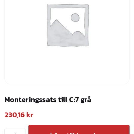
Monteringssats till C:7 grå
230,16
kr
M