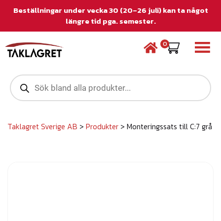
Beställningar under vecka 30 (20–26 juli) kan ta något
längre tid pga. semester.
0
P
r
o
d
u
c
Taklagret Sverige AB
>
Produkter
>
Monteringssats till C:7 grå
t
s
s
e
a
r
c
h