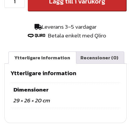
Lägg till i varukorg
o
n
t
Leverans 3–5 vardagar
e
Betala enkelt med Qliro
r
i
n
Ytterligare information
Recensioner (0)
g
s
Ytterligare information
s
a
Dimensioner
t
29 × 26 × 20 cm
s
t
i
l