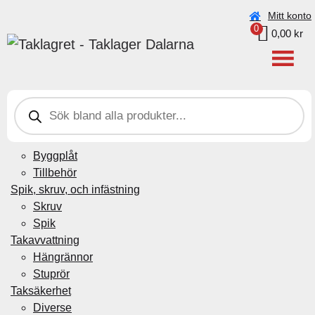
Beställningar under vecka 30 (20–26 juli) kan ta något
Mitt konto
0
längre tid pga. semester.
0,00
kr
Taklagret Sverige AB
>
Produkter
>
Monteringssats till C:1
grå
P
r
Plåtdetaljer
o
d
Beslag genomföring
u
Byggplåt
c
t
Tillbehör
s
Spik, skruv, och infästning
s
e
Skruv
a
Spik
r
c
Takavvattning
h
Hängrännor
Stuprör
Taksäkerhet
Diverse