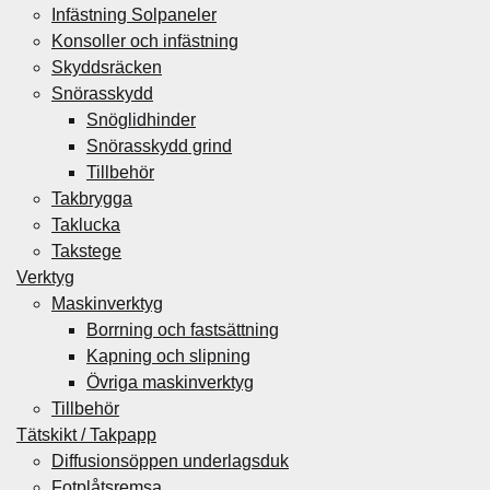
Infästning Solpaneler
Konsoller och infästning
Skyddsräcken
Snörasskydd
Snöglidhinder
Snörasskydd grind
Tillbehör
Takbrygga
Taklucka
Takstege
Verktyg
Maskinverktyg
Borrning och fastsättning
Kapning och slipning
Övriga maskinverktyg
Tillbehör
Tätskikt / Takpapp
Diffusionsöppen underlagsduk
Fotplåtsremsa