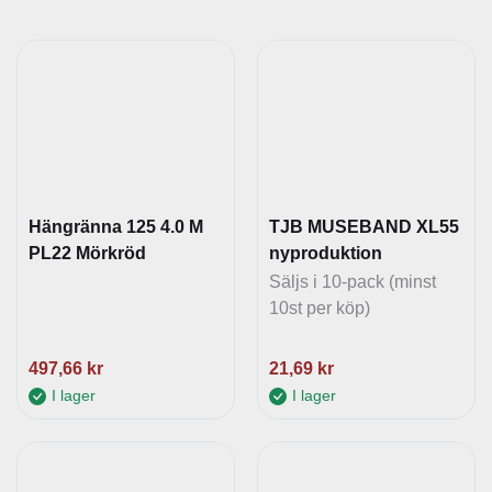
Hängränna 125 4.0 M
TJB MUSEBAND XL55
PL22 Mörkröd
nyproduktion
Säljs i 10-pack (minst
10st per köp)
497,66
kr
21,69
kr
I lager
I lager