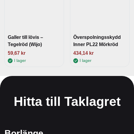
Galler till lövis –
Överspolningsskydd
Tegelröd (Wijo)
Inner PL22 Mörkröd
59,67
kr
434,14
kr
I lager
I lager
Hitta till Taklagret
Borlänge