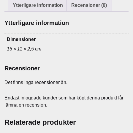
:
Ytterligare information
Recensioner (0)
1
g
Ytterligare information
r
å
m
Dimensioner
ä
15 × 11 × 2,5 cm
n
g
d
Recensioner
Det finns inga recensioner än.
Endast inloggade kunder som har köpt denna produkt får
lämna en recension.
Relaterade produkter