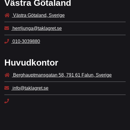
Västra Götaland
Västra Götaland, Sverige
herrljunga@taklagret.se
010-3039880
Huvudkontor
Berghauptmansgatan 58, 791 61 Falun, Sverige
info@taklagret.se