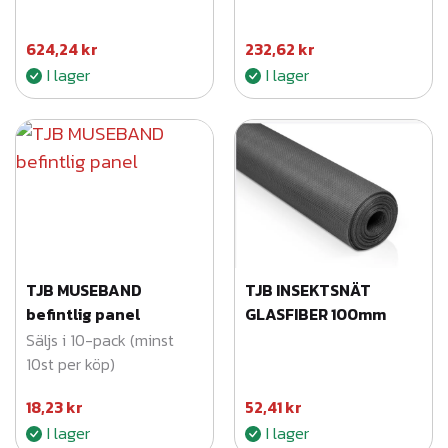
624,24
kr
232,62
kr
I lager
I lager
TJB MUSEBAND
TJB INSEKTSNÄT
befintlig panel
GLASFIBER 100mm
Säljs i 10-pack (minst
10st per köp)
18,23
kr
52,41
kr
I lager
I lager