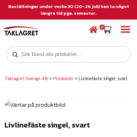
Beställningar under vecka 30 (20–26 juli) kan ta något
längre tid pga. semester.
0
P
r
o
d
u
c
Taklagret Sverige AB
>
Produkter
>
Livlinefäste singel, svart
t
s
s
e
a
r
c
Livlinefäste singel, svart
h