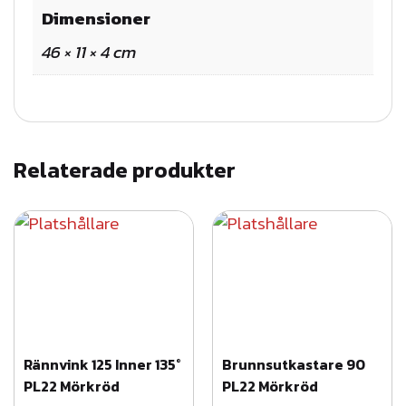
n
Dimensioner
g
46 × 11 × 4 cm
e
l
,
s
v
Relaterade produkter
a
r
t
m
ä
n
g
Rännvink 125 Inner 135°
Brunnsutkastare 90
d
PL22 Mörkröd
PL22 Mörkröd