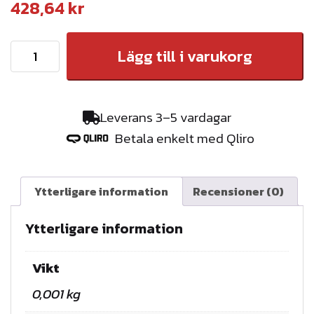
428,64
kr
L
Lägg till i varukorg
i
v
l
Leverans 3–5 vardagar
i
Betala enkelt med Qliro
n
e
f
Ytterligare information
Recensioner (0)
ä
s
Ytterligare information
t
e
Vikt
s
0,001 kg
i