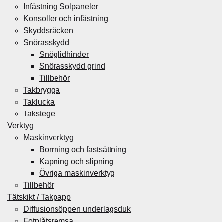
Infästning Solpaneler
Konsoller och infästning
Skyddsräcken
Snörasskydd
Snöglidhinder
Snörasskydd grind
Tillbehör
Takbrygga
Taklucka
Takstege
Verktyg
Maskinverktyg
Borrning och fastsättning
Kapning och slipning
Övriga maskinverktyg
Tillbehör
Tätskikt / Takpapp
Diffusionsöppen underlagsduk
Fotplåtsremsa