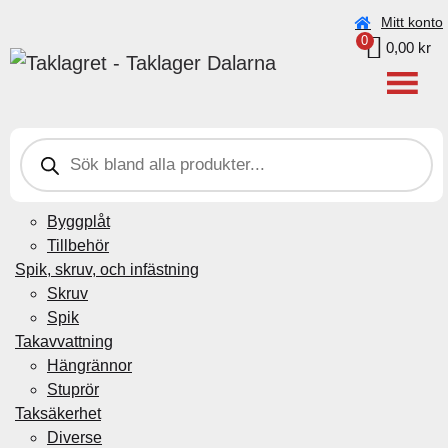
Beställningar under vecka 30 (20–26 juli) kan ta något
Mitt konto
0
längre tid pga. semester.
0,00
kr
Taklagret Sverige AB
>
Produkter
>
KONSOL
FÖRENKLAT SNÖRASSKYDD T-röd
P
r
Plåtdetaljer
o
d
Beslag genomföring
u
Byggplåt
c
t
Tillbehör
s
Spik, skruv, och infästning
s
e
Skruv
a
Spik
r
c
Takavvattning
h
Hängrännor
Stuprör
Taksäkerhet
Diverse