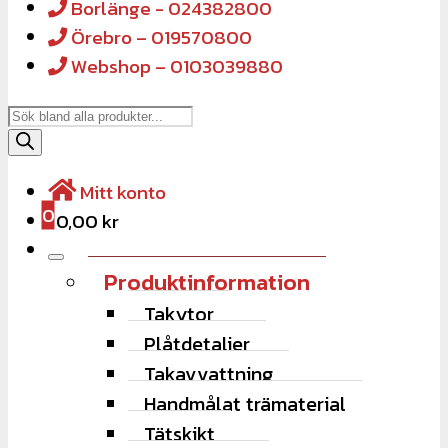
Borlänge - 024382800
Örebro – 019570800
Webshop – 0103039880
Products
search
Mitt konto
0
0,00
kr
Produktinformation
Takytor
Plåtdetaljer
Takavvattning
Handmålat trämaterial
Tätskikt