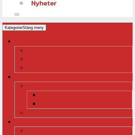
Nyheter
Kategorier
Stäng meny
Plåtdetaljer
Beslag genomföring
Byggplåt
Tillbehör
Spik & skruv
Skruv
Farmarskruv
Låsskruv
Spik
Takavvattning
Hängrännor