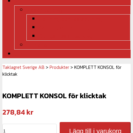
Verktyg
Maskinverktyg
Borrning och fastsättning
Kapning och slipning
Övriga maskinverktyg
Tillbehör
Övrigt
Taklagret Sverige AB
>
Produkter
>
KOMPLETT KONSOL för
klicktak
KOMPLETT KONSOL för klicktak
278,84
kr
KOMPLETT
Lägg till i varukorg