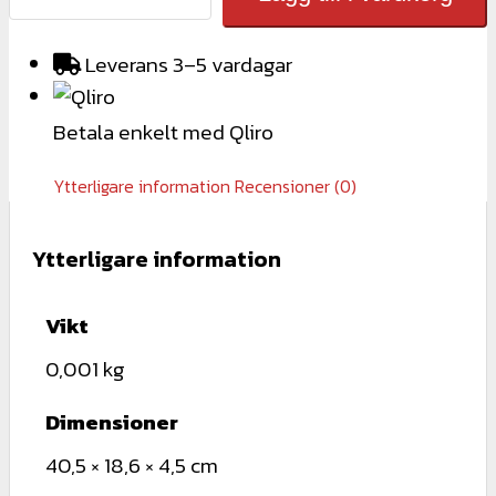
KONSOL
för
Leverans 3–5 vardagar
klicktak
mängd
Betala enkelt med Qliro
Ytterligare information
Recensioner (0)
Ytterligare information
Vikt
0,001 kg
Dimensioner
40,5 × 18,6 × 4,5 cm