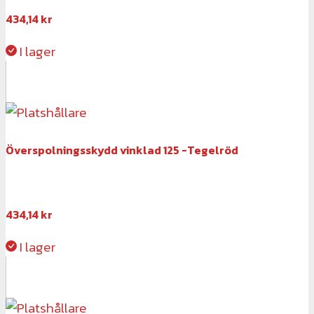
434,14
kr
I lager
Överspolningsskydd vinklad 125 -Tegelröd
434,14
kr
I lager