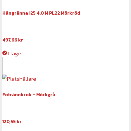
Hängränna 125 4.0 M PL22 Mörkröd
497,66
kr
I lager
Fotrännkrok – Mörkgrå
120,55
kr