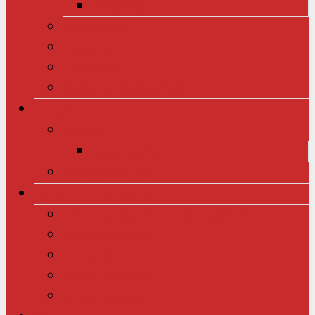
Tillbehör
Takbrygga
Taklucka
Takstege
Beräkna taksäkerhet
Takytor
Plåttak
Tegelprofiler
Lertegelpannor
Tätskikt / Takpapp
Diffusionsöppen underlagsduk
Fotplåtsremsa
Tillbehör
Underlagspapp
Underlagsduk