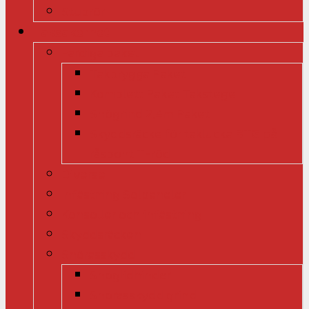
Stuprör
Taksäkerhet
Färdiga paket
Takbrygga Paket
Komplett Paket Takstege
Snögrind 2,4m Paket
Skyddsräcke för taklucka BTG på
råspont T-röd
Diverse
Infästning Solpaneler
Konsoller och infästning
Skyddsräcken
Snörasskydd
Snöglidhinder
Snörasskydd grind