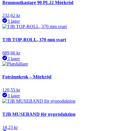
Brunnsutkastare 90 PL22 Mörkröd
232,62
kr
I lager
TJB TOP-ROLL, 370 mm svart
689,66
kr
I lager
Fotrännkrok – Mörkröd
120,55
kr
I lager
TJB MUSEBAND för nyproduktion
18,23
kr