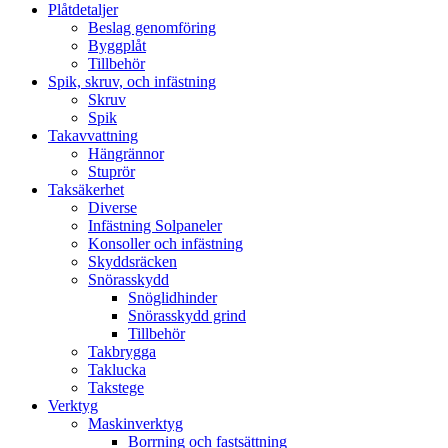
Plåtdetaljer
Beslag genomföring
Byggplåt
Tillbehör
Spik, skruv, och infästning
Skruv
Spik
Takavvattning
Hängrännor
Stuprör
Taksäkerhet
Diverse
Infästning Solpaneler
Konsoller och infästning
Skyddsräcken
Snörasskydd
Snöglidhinder
Snörasskydd grind
Tillbehör
Takbrygga
Taklucka
Takstege
Verktyg
Maskinverktyg
Borrning och fastsättning