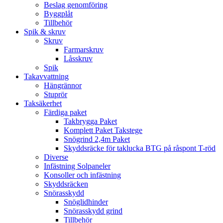
Beslag genomföring
Byggplåt
Tillbehör
Spik & skruv
Skruv
Farmarskruv
Låsskruv
Spik
Takavvattning
Hängrännor
Stuprör
Taksäkerhet
Färdiga paket
Takbrygga Paket
Komplett Paket Takstege
Snögrind 2,4m Paket
Skyddsräcke för taklucka BTG på råspont T-röd
Diverse
Infästning Solpaneler
Konsoller och infästning
Skyddsräcken
Snörasskydd
Snöglidhinder
Snörasskydd grind
Tillbehör