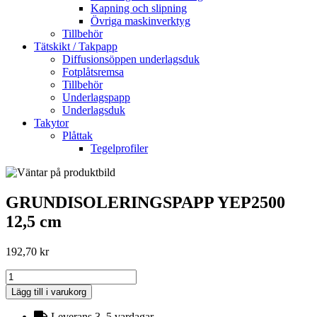
Kapning och slipning
Övriga maskinverktyg
Tillbehör
Tätskikt / Takpapp
Diffusionsöppen underlagsduk
Fotplåtsremsa
Tillbehör
Underlagspapp
Underlagsduk
Takytor
Plåttak
Tegelprofiler
GRUNDISOLERINGSPAPP YEP2500
12,5 cm
192,70
kr
GRUNDISOLERINGSPAPP
YEP2500
Lägg till i varukorg
12,5
cm
Leverans 3–5 vardagar