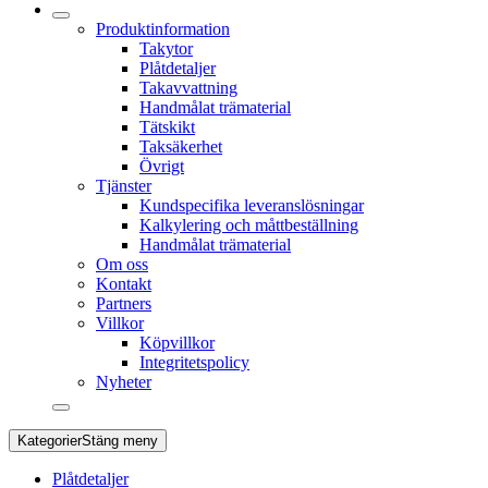
Produktinformation
Takytor
Plåtdetaljer
Takavvattning
Handmålat trämaterial
Tätskikt
Taksäkerhet
Övrigt
Tjänster
Kundspecifika leveranslösningar
Kalkylering och måttbeställning
Handmålat trämaterial
Om oss
Kontakt
Partners
Villkor
Köpvillkor
Integritetspolicy
Nyheter
Kategorier
Stäng meny
Plåtdetaljer