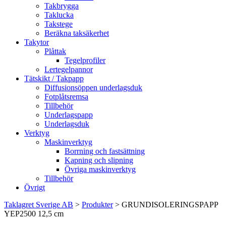
Takbrygga
Taklucka
Takstege
Beräkna taksäkerhet
Takytor
Plåttak
Tegelprofiler
Lertegelpannor
Tätskikt / Takpapp
Diffusionsöppen underlagsduk
Fotplåtsremsa
Tillbehör
Underlagspapp
Underlagsduk
Verktyg
Maskinverktyg
Borrning och fastsättning
Kapning och slipning
Övriga maskinverktyg
Tillbehör
Övrigt
Taklagret Sverige AB
>
Produkter
>
GRUNDISOLERINGSPAPP
YEP2500 12,5 cm