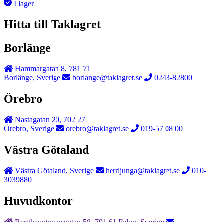
I lager
Hitta till Taklagret
Borlänge
Hammargatan 8, 781 71
Borlänge, Sverige
borlange@taklagret.se
0243-82800
Örebro
Nastagatan 20, 702 27
Örebro, Sverige
orebro@taklagret.se
019-57 08 00
Västra Götaland
Västra Götaland, Sverige
herrljunga@taklagret.se
010-
3039880
Huvudkontor
Berghauptmansgatan 58, 791 61 Falun, Sverige