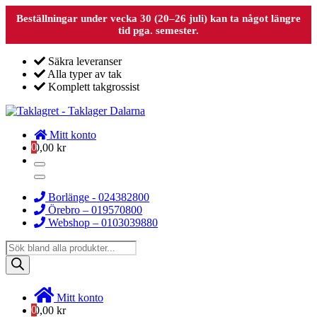
Beställningar under vecka 30 (20–26 juli) kan ta något längre
tid pga. semester.
Säkra leveranser
Alla typer av tak
Komplett takgrossist
Mitt konto
0
0,00
kr
Borlänge - 024382800
Örebro – 019570800
Webshop – 0103039880
Products
search
Mitt konto
0
0,00
kr