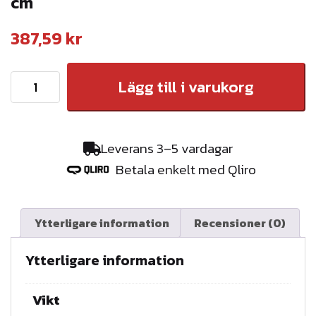
cm
r
c
387,59
kr
h
G
Lägg till i varukorg
R
U
N
Leverans 3–5 vardagar
D
Betala enkelt med Qliro
I
S
O
Ytterligare information
Recensioner (0)
L
E
Ytterligare information
R
I
Vikt