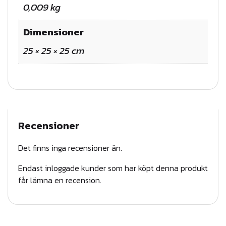
N
0,009 kg
G
S
Dimensioner
P
25 × 25 × 25 cm
A
P
P
Y
E
Recensioner
P
2
Det finns inga recensioner än.
5
Endast inloggade kunder som har köpt denna produkt
0
får lämna en recension.
0
2
5