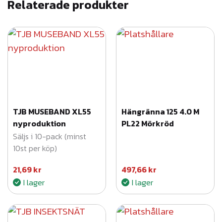
c
Relaterade produkter
m
m
ä
n
g
d
TJB MUSEBAND XL55
Hängränna 125 4.0 M
nyproduktion
PL22 Mörkröd
Säljs i 10-pack (minst
10st per köp)
21,69
kr
497,66
kr
I lager
I lager