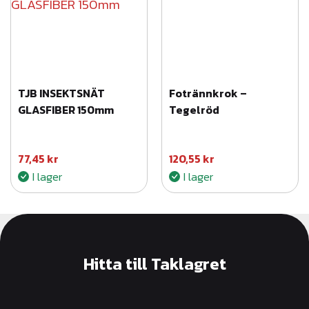
TJB INSEKTSNÄT
Fotrännkrok –
GLASFIBER 150mm
Tegelröd
77,45
kr
120,55
kr
I lager
I lager
Hitta till Taklagret