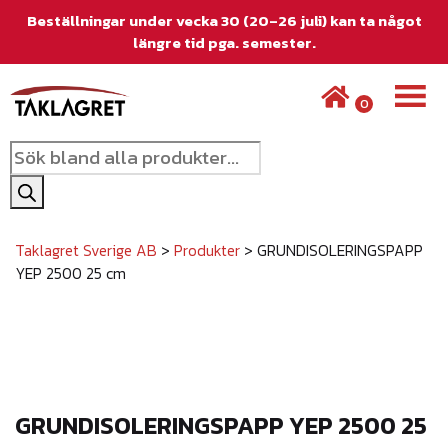
Beställningar under vecka 30 (20–26 juli) kan ta något
längre tid pga. semester.
0
P
r
o
d
Taklagret Sverige AB
>
Produkter
>
GRUNDISOLERINGSPAPP
u
YEP 2500 25 cm
c
t
s
s
e
GRUNDISOLERINGSPAPP YEP 2500 25
a