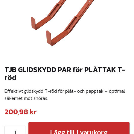
TJB GLIDSKYDD PAR för PLÅTTAK T-
röd
Effektivt glidskydd T-röd för plåt- och papptak – optimal
säkerhet mot snöras.
200,98
kr
T
Lägg till i varukorg