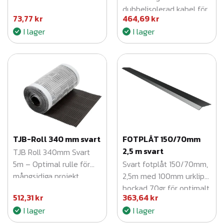
g
och E4.
dubbelisolerad kabel för
73,77
kr
464,69
kr
d
krävande applikationer.
I lager
I lager
TJB-Roll 340 mm svart
FOTPLÅT 150/70mm
2,5 m svart
TJB Roll 340mm Svart
5m – Optimal rulle för
Svart fotplåt 150/70mm,
mångsidiga projekt.
2,5m med 100mm urklipp,
bockad 70gr för optimalt
512,31
kr
363,64
kr
takskydd.
I lager
I lager