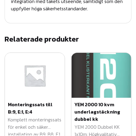
integration med takets utseende, samtidigt som den
r
uppfyller höga säkerhetsstandarder.
P
L
Å
T
Relaterade produkter
T
A
K
T
-
r
ö
Monteringssats till
YEM 2000 10 kvm
d
B:9, E:1, E:4
underlagstäckning
m
dubbel kk
Komplett monteringssats
ä
för enkel och säker
YEM 2000 Dubbel KK
n
installation av B9, B8, E1
1x10m: Högkvalitativ