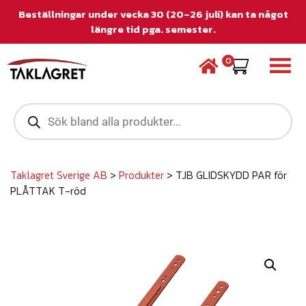
Beställningar under vecka 30 (20–26 juli) kan ta något
längre tid pga. semester.
0
P
r
o
d
u
c
Taklagret Sverige AB
>
Produkter
>
TJB GLIDSKYDD PAR för
t
PLÅTTAK T-röd
s
s
e
a
r
c
h