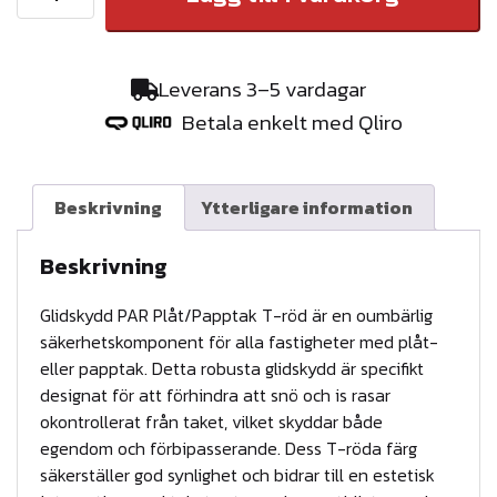
J
B
G
Leverans 3–5 vardagar
L
Betala enkelt med Qliro
I
D
S
Beskrivning
Ytterligare information
K
Y
Beskrivning
D
Glidskydd PAR Plåt/Papptak T-röd är en oumbärlig
D
säkerhetskomponent för alla fastigheter med plåt-
P
eller papptak. Detta robusta glidskydd är specifikt
A
designat för att förhindra att snö och is rasar
R
okontrollerat från taket, vilket skyddar både
f
egendom och förbipasserande. Dess T-röda färg
säkerställer god synlighet och bidrar till en estetisk
ö