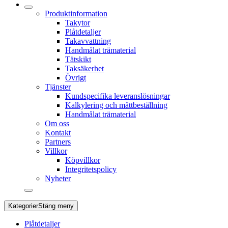
Produktinformation
Takytor
Plåtdetaljer
Takavvattning
Handmålat trämaterial
Tätskikt
Taksäkerhet
Övrigt
Tjänster
Kundspecifika leveranslösningar
Kalkylering och måttbeställning
Handmålat trämaterial
Om oss
Kontakt
Partners
Villkor
Köpvillkor
Integritetspolicy
Nyheter
Kategorier
Stäng meny
Plåtdetaljer