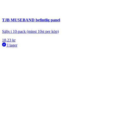
TJB MUSEBAND befintlig panel
Säljs i 10-pack (minst 10st per köp)
18,23
kr
I lager