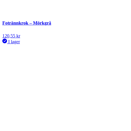
Fotrännkrok – Mörkgrå
120,55
kr
I lager