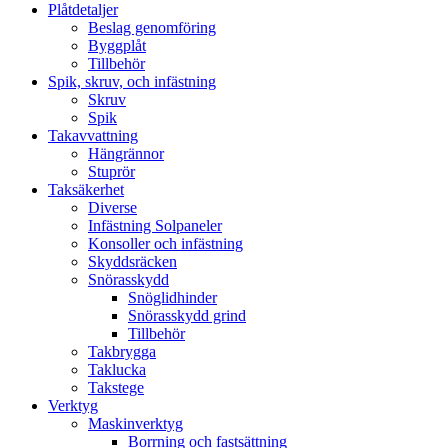
Plåtdetaljer
Beslag genomföring
Byggplåt
Tillbehör
Spik, skruv, och infästning
Skruv
Spik
Takavvattning
Hängrännor
Stuprör
Taksäkerhet
Diverse
Infästning Solpaneler
Konsoller och infästning
Skyddsräcken
Snörasskydd
Snöglidhinder
Snörasskydd grind
Tillbehör
Takbrygga
Taklucka
Takstege
Verktyg
Maskinverktyg
Borrning och fastsättning