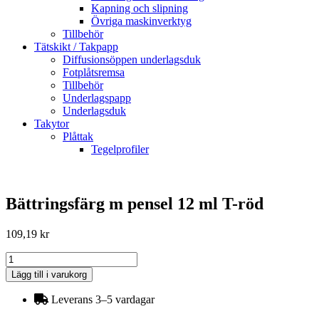
Kapning och slipning
Övriga maskinverktyg
Tillbehör
Tätskikt / Takpapp
Diffusionsöppen underlagsduk
Fotplåtsremsa
Tillbehör
Underlagspapp
Underlagsduk
Takytor
Plåttak
Tegelprofiler
Bättringsfärg m pensel 12 ml T-röd
109,19
kr
Bättringsfärg
m
Lägg till i varukorg
pensel
12
Leverans 3–5 vardagar
ml