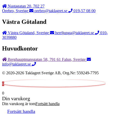
Nastagatan 20, 702 27
Örebro, Sverige
orebro@taklagret.se
019-57 08 00
Västra Götaland
Västra Götaland, Sverige
herrljunga@taklagret.se
010-
3039880
Huvudkontor
Berghauptmansgatan 58, 791 61 Falun, Sverige
info@taklagret.se
© 2020-2026 Taklagret Sverige AB, Org.Nr: 559249-7795
0
0
Din varukorg
Din varukorg är tom
Fortsätt handla
Fortsätt handla