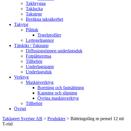
Takbrygga
Taklucka
Takstege
Beräkna taksäkerhet
Takytor
Plåttak
Tegelprofiler
Lertegelpannor
Tätskikt / Takpapp
Diffusionsöppen underlagsduk
Fotplåtsremsa
Tillbehör
Underlagspapp
Underlagsduk
Verktyg
Maskinverktyg
Borrning och fastsättning
Kapning och slipning
Övriga maskinverktyg
Tillbehör
Övrigt
Taklagret Sverige AB
>
Produkter
>
Bättringsfärg m pensel 12 ml
T-röd