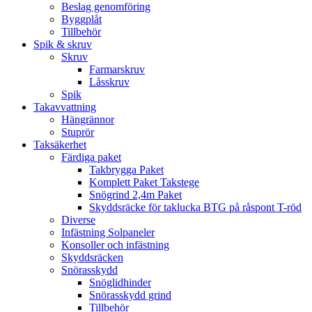
Beslag genomföring
Byggplåt
Tillbehör
Spik & skruv
Skruv
Farmarskruv
Låsskruv
Spik
Takavvattning
Hängrännor
Stuprör
Taksäkerhet
Färdiga paket
Takbrygga Paket
Komplett Paket Takstege
Snögrind 2,4m Paket
Skyddsräcke för taklucka BTG på råspont T-röd
Diverse
Infästning Solpaneler
Konsoller och infästning
Skyddsräcken
Snörasskydd
Snöglidhinder
Snörasskydd grind
Tillbehör