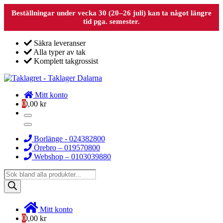
Beställningar under vecka 30 (20–26 juli) kan ta något längre
tid pga. semester.
Säkra leveranser
Alla typer av tak
Komplett takgrossist
Mitt konto
0
0,00
kr
Borlänge - 024382800
Örebro – 019570800
Webshop – 0103039880
Products
search
Mitt konto
0
0,00
kr