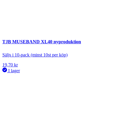
TJB MUSEBAND XL40 nyproduktion
Säljs i 10-pack (minst 10st per köp)
19,70
kr
I lager