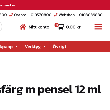
 semester.
2800
Örebro – 019570800
Webshop – 0103039880
0
Mitt konto
0,00
kr
akpapp
Verktyg
Övrigt
färg m pensel 12 ml