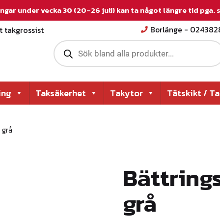
ngar under vecka 30 (20–26 juli) kan ta något längre tid pga.
 takgrossist
Borlänge - 02438
P
r
o
d
u
c
ing
Taksäkerhet
Takytor
Tätskikt / T
t
s
s
e
 grå
a
r
c
h
Bättrings
grå