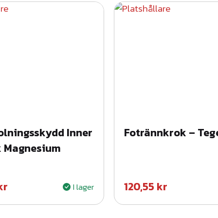
ä
n
g
d
lningsskydd Inner
Fotrännkrok – Teg
k Magnesium
kr
120,55
kr
I lager