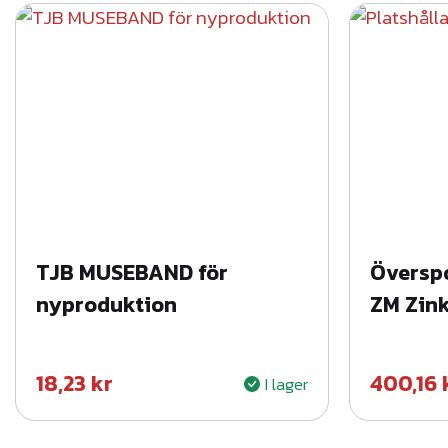
TJB MUSEBAND för
Överspo
nyproduktion
ZM Zin
18,23
kr
400,16
I lager