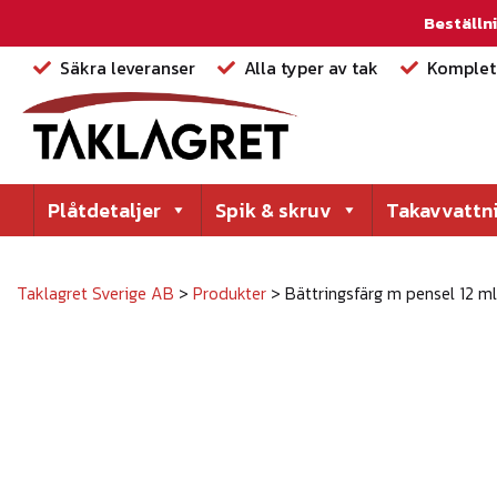
Beställni
Säkra leveranser
Alla typer av tak
Komplett
Plåtdetaljer
Spik & skruv
Takavvattn
Taklagret Sverige AB
>
Produkter
>
Bättringsfärg m pensel 12 ml