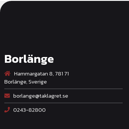
Borlänge
Hammargatan 8, 781 71
Borlänge, Sverige
borlange@taklagret.se
0243-82800