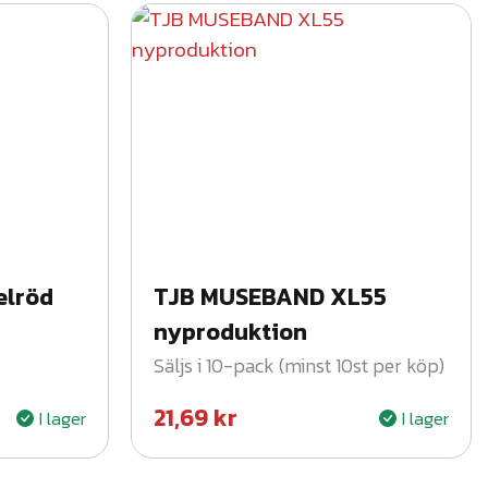
elröd
TJB MUSEBAND XL55
nyproduktion
Säljs i 10-pack (minst 10st per köp)
21,69
kr
I lager
I lager