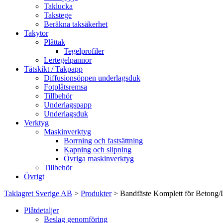
Taklucka
Takstege
Beräkna taksäkerhet
Takytor
Plåttak
Tegelprofiler
Lertegelpannor
Tätskikt / Takpapp
Diffusionsöppen underlagsduk
Fotplåtsremsa
Tillbehör
Underlagspapp
Underlagsduk
Verktyg
Maskinverktyg
Borrning och fastsättning
Kapning och slipning
Övriga maskinverktyg
Tillbehör
Övrigt
Taklagret Sverige AB
>
Produkter
>
Bandfäste Komplett för Betong/
Plåtdetaljer
Beslag genomföring