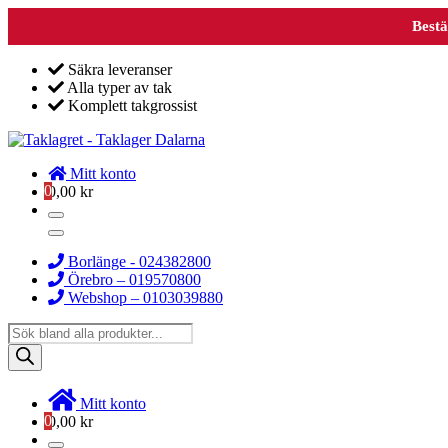
Bestä
Säkra leveranser
Alla typer av tak
Komplett takgrossist
Mitt konto
0
0,00
kr
Borlänge - 024382800
Örebro – 019570800
Webshop – 0103039880
Products
search
Mitt konto
0
0,00
kr