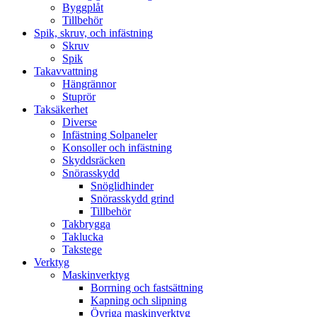
Byggplåt
Tillbehör
Spik, skruv, och infästning
Skruv
Spik
Takavvattning
Hängrännor
Stuprör
Taksäkerhet
Diverse
Infästning Solpaneler
Konsoller och infästning
Skyddsräcken
Snörasskydd
Snöglidhinder
Snörasskydd grind
Tillbehör
Takbrygga
Taklucka
Takstege
Verktyg
Maskinverktyg
Borrning och fastsättning
Kapning och slipning
Övriga maskinverktyg