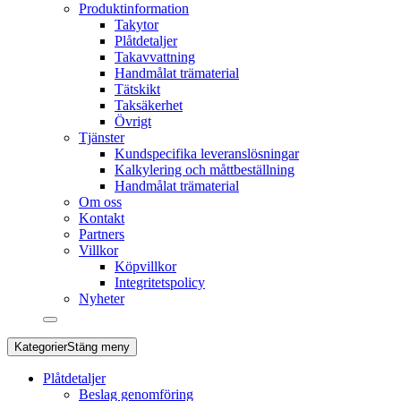
Produktinformation
Takytor
Plåtdetaljer
Takavvattning
Handmålat trämaterial
Tätskikt
Taksäkerhet
Övrigt
Tjänster
Kundspecifika leveranslösningar
Kalkylering och måttbeställning
Handmålat trämaterial
Om oss
Kontakt
Partners
Villkor
Köpvillkor
Integritetspolicy
Nyheter
Kategorier
Stäng meny
Plåtdetaljer
Beslag genomföring