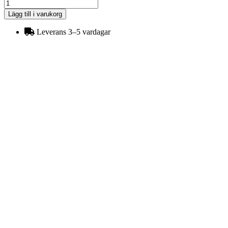
Bandfäste
Komplett
Lägg till i varukorg
för
Betong/Lera
Leverans 3–5 vardagar
mängd