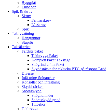
Byggplåt
Tillbehör
Spik & skruv
Skruv
Farmarskruv
Låsskruv
Spik
Takavvattning
Hängrännor
Stuprör
Taksäkerhet
Färdiga paket
Takbrygga Paket
Komplett Paket Takstege
Snögrind 2,4m Paket
Skyddsräcke för taklucka BTG på råspont T-röd
Diverse
Infästning Solpaneler
Konsoller och infästning
Skyddsräcken
Snörasskydd
Snöglidhinder
Snörasskydd grind
Tillbehör
Takbrygga