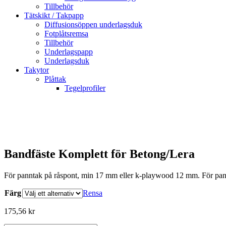
Tillbehör
Tätskikt / Takpapp
Diffusionsöppen underlagsduk
Fotplåtsremsa
Tillbehör
Underlagspapp
Underlagsduk
Takytor
Plåttak
Tegelprofiler
Bandfäste Komplett för Betong/Lera
För panntak på råspont, min 17 mm eller k-playwood 12 mm. För pa
Färg
Rensa
175,56
kr