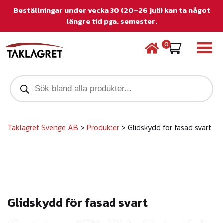
Beställningar under vecka 30 (20–26 juli) kan ta något
längre tid pga. semester.
0
P
r
o
d
u
c
Taklagret Sverige AB
>
Produkter
>
Glidskydd för fasad svart
t
s
s
e
a
r
c
Glidskydd för fasad svart
h