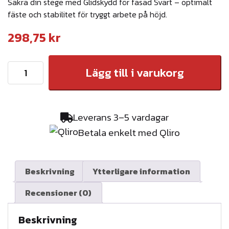
Säkra din stege med Glidskydd för fasad Svart – optimalt
fäste och stabilitet för tryggt arbete på höjd.
298,75
kr
G
Lägg till i varukorg
l
i
d
Leverans 3–5 vardagar
s
Betala enkelt med Qliro
k
y
d
Beskrivning
Ytterligare information
d
Recensioner (0)
f
ö
Beskrivning
r