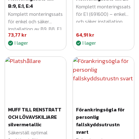
B:9, E:1, E:4
Komplett monteringssats
Komplett monteringssats
för E1 (691600) – enkel
för enkel och säker
och säker installation.
installation av B9, B8, E1
73,77
kr
64,91
kr
och E4.
I lager
I lager
MUFF TILL RENSTRATT
Förankringsögla för
OCH LÖVAVSKILJARE
personlig
silvermetallic
fallskyddsutrustn
svart
Säkerställ optimal