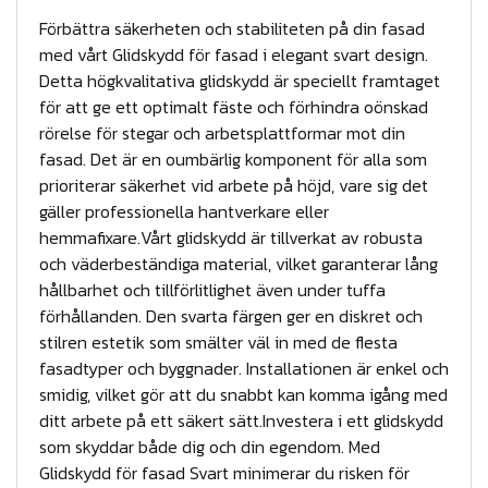
f
Förbättra säkerheten och stabiliteten på din fasad
a
med vårt Glidskydd för fasad i elegant svart design.
Detta högkvalitativa glidskydd är speciellt framtaget
s
för att ge ett optimalt fäste och förhindra oönskad
a
rörelse för stegar och arbetsplattformar mot din
d
fasad. Det är en oumbärlig komponent för alla som
s
prioriterar säkerhet vid arbete på höjd, vare sig det
v
gäller professionella hantverkare eller
a
hemmafixare.Vårt glidskydd är tillverkat av robusta
och väderbeständiga material, vilket garanterar lång
r
hållbarhet och tillförlitlighet även under tuffa
t
förhållanden. Den svarta färgen ger en diskret och
m
stilren estetik som smälter väl in med de flesta
ä
fasadtyper och byggnader. Installationen är enkel och
n
smidig, vilket gör att du snabbt kan komma igång med
g
ditt arbete på ett säkert sätt.Investera i ett glidskydd
som skyddar både dig och din egendom. Med
d
Glidskydd för fasad Svart minimerar du risken för