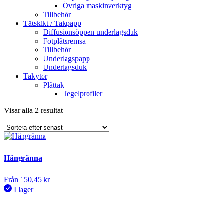
Övriga maskinverktyg
Tillbehör
Tätskikt / Takpapp
Diffusionsöppen underlagsduk
Fotplåtsremsa
Tillbehör
Underlagspapp
Underlagsduk
Takytor
Plåttak
Tegelprofiler
Sortera
Visar alla 2 resultat
efter
senaste
Hängränna
Från
150,45
kr
I lager