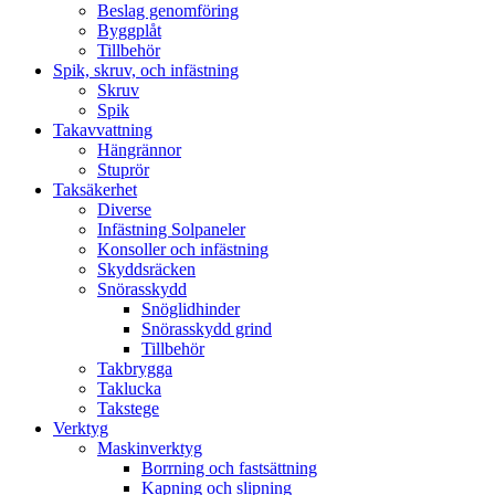
Beslag genomföring
Byggplåt
Tillbehör
Spik, skruv, och infästning
Skruv
Spik
Takavvattning
Hängrännor
Stuprör
Taksäkerhet
Diverse
Infästning Solpaneler
Konsoller och infästning
Skyddsräcken
Snörasskydd
Snöglidhinder
Snörasskydd grind
Tillbehör
Takbrygga
Taklucka
Takstege
Verktyg
Maskinverktyg
Borrning och fastsättning
Kapning och slipning