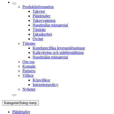
Produktinformation
Takytor
Plåtdetaljer
Takavvattning
Handmålat trämaterial
Tätskikt
Taksäkerhet
Övrigt
Tjänster
Kundspecifika leveranslösningar
Kalkylering och måttbeställning
Handmålat trämaterial
Om oss
Kontakt
Partners
Villkor
Köpvillkor
Integritetspolicy
Nyheter
Kategorier
Stäng meny
Plåtdetaljer