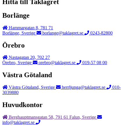
Hitta till Taklagret
Borlänge
Hammargatan 8, 781 71
Borlänge, Sverige
borlange@taklagret.se
0243-82800
Örebro
Nastagatan 20, 702 27
Örebro, Sverige
orebro@taklagret.se
019-57 08 00
Västra Götaland
Västra Götaland, Sverige
herrljunga@taklagret.se
010-
3039880
Huvudkontor
Berghauptmansgatan 58, 791 61 Falun, Sverige
info@taklagret.se