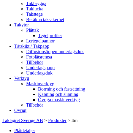
Takbrygga
Taklucka
Takstege
Beräkna taksäkerhet
Takytor
Plåttak
Tegelprofiler
Lertegelpannor
Tätskikt / Takpapp
Diffusionsöppen underlagsduk
Fotplåtsremsa
Tillbehör
Underlagspapp
Underlagsduk
Verktyg
Maskinverktyg
Borrning och fastsättning
Kapning och slipning
Övriga maskinverktyg
Tillbehör
Övrigt
Taklagret Sverige AB
>
Produkter
>
4m
Plåtdetaljer