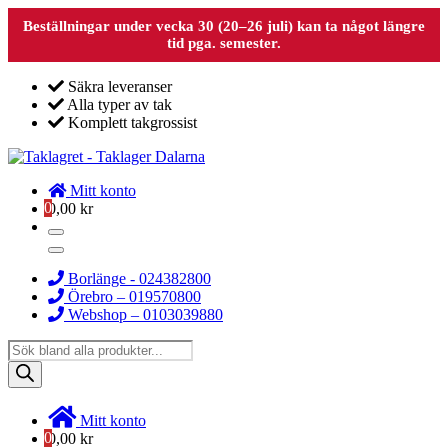
Beställningar under vecka 30 (20–26 juli) kan ta något längre
tid pga. semester.
Säkra leveranser
Alla typer av tak
Komplett takgrossist
Mitt konto
0
0,00
kr
Borlänge - 024382800
Örebro – 019570800
Webshop – 0103039880
Products
search
Mitt konto
0
0,00
kr