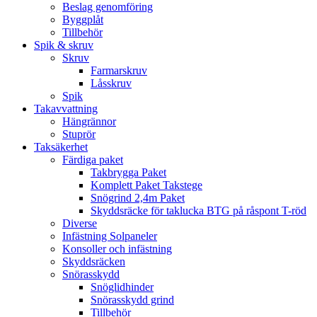
Beslag genomföring
Byggplåt
Tillbehör
Spik & skruv
Skruv
Farmarskruv
Låsskruv
Spik
Takavvattning
Hängrännor
Stuprör
Taksäkerhet
Färdiga paket
Takbrygga Paket
Komplett Paket Takstege
Snögrind 2,4m Paket
Skyddsräcke för taklucka BTG på råspont T-röd
Diverse
Infästning Solpaneler
Konsoller och infästning
Skyddsräcken
Snörasskydd
Snöglidhinder
Snörasskydd grind
Tillbehör