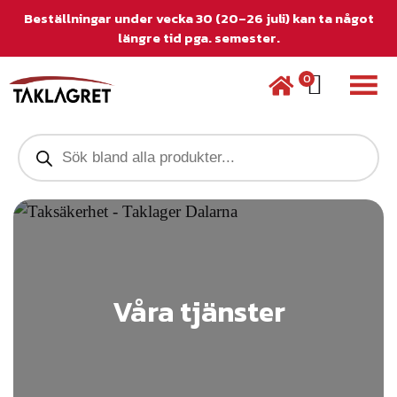
Beställningar under vecka 30 (20–26 juli) kan ta något
längre tid pga. semester.
0
P
r
o
d
u
c
t
s
s
e
Våra tjänster
a
r
c
h