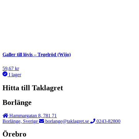
Galler till lövis – Tegelröd (Wijo)
59,67
kr
I lager
Hitta till Taklagret
Borlänge
Hammargatan 8, 781 71
Borlänge, Sverige
borlange@taklagret.se
0243-82800
Örebro