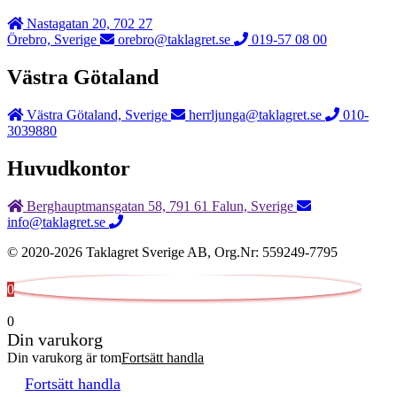
Nastagatan 20, 702 27
Örebro, Sverige
orebro@taklagret.se
019-57 08 00
Västra Götaland
Västra Götaland, Sverige
herrljunga@taklagret.se
010-
3039880
Huvudkontor
Berghauptmansgatan 58, 791 61 Falun, Sverige
info@taklagret.se
© 2020-2026 Taklagret Sverige AB, Org.Nr: 559249-7795
0
0
Din varukorg
Din varukorg är tom
Fortsätt handla
Fortsätt handla