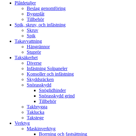
Plåtdetaljer
Beslag genomföring
Byggplåt
Tillbehör
Spik, skruv, och infästning
Skruv
Spik
Takavvattning
Hängrännor
Stuprör
Taksäkerhet
Diverse
Infästning Solpaneler
Konsoller och infästning
Skyddsräcken
Snörasskydd
Snöglidhinder
Snörasskydd grind
Tillbehör
Takbrygga
Taklucka
Takstege
Verktyg
Maskinverktyg
Borrning och fastsättning