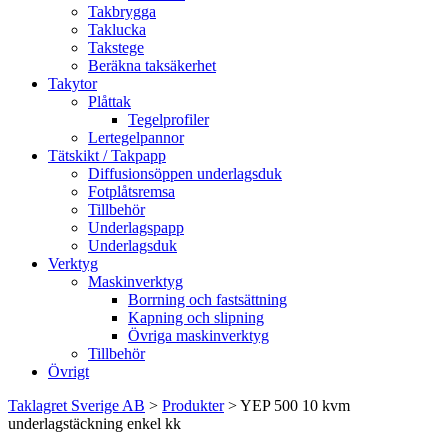
Takbrygga
Taklucka
Takstege
Beräkna taksäkerhet
Takytor
Plåttak
Tegelprofiler
Lertegelpannor
Tätskikt / Takpapp
Diffusionsöppen underlagsduk
Fotplåtsremsa
Tillbehör
Underlagspapp
Underlagsduk
Verktyg
Maskinverktyg
Borrning och fastsättning
Kapning och slipning
Övriga maskinverktyg
Tillbehör
Övrigt
Taklagret Sverige AB
>
Produkter
>
YEP 500 10 kvm
underlagstäckning enkel kk