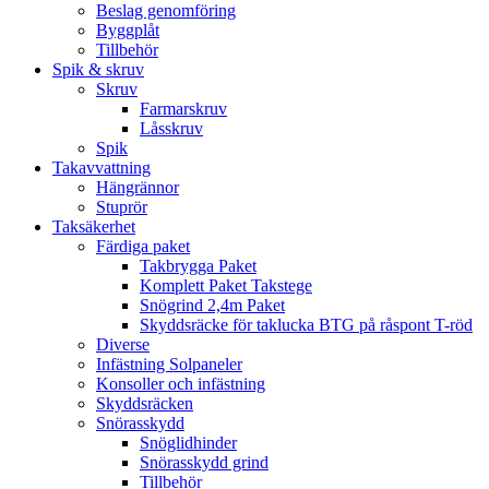
Beslag genomföring
Byggplåt
Tillbehör
Spik & skruv
Skruv
Farmarskruv
Låsskruv
Spik
Takavvattning
Hängrännor
Stuprör
Taksäkerhet
Färdiga paket
Takbrygga Paket
Komplett Paket Takstege
Snögrind 2,4m Paket
Skyddsräcke för taklucka BTG på råspont T-röd
Diverse
Infästning Solpaneler
Konsoller och infästning
Skyddsräcken
Snörasskydd
Snöglidhinder
Snörasskydd grind
Tillbehör