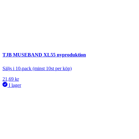
TJB MUSEBAND XL55 nyproduktion
Säljs i 10-pack (minst 10st per köp)
21,69
kr
I lager