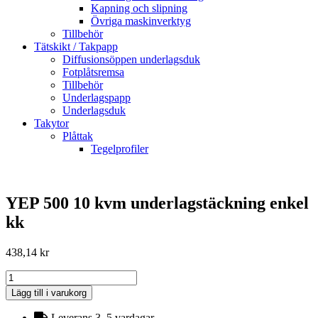
Kapning och slipning
Övriga maskinverktyg
Tillbehör
Tätskikt / Takpapp
Diffusionsöppen underlagsduk
Fotplåtsremsa
Tillbehör
Underlagspapp
Underlagsduk
Takytor
Plåttak
Tegelprofiler
YEP 500 10 kvm underlagstäckning enkel
kk
438,14
kr
YEP
500
Lägg till i varukorg
10
kvm
Leverans 3–5 vardagar