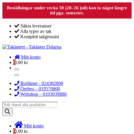
Beställningar under vecka 30 (20–26 juli) kan ta något längre
tid pga. semester.
Säkra leveranser
Alla typer av tak
Komplett takgrossist
Mitt konto
0
0,00
kr
Borlänge - 024382800
Örebro – 019570800
Webshop – 0103039880
Products
search
Mitt konto
0
0,00
kr