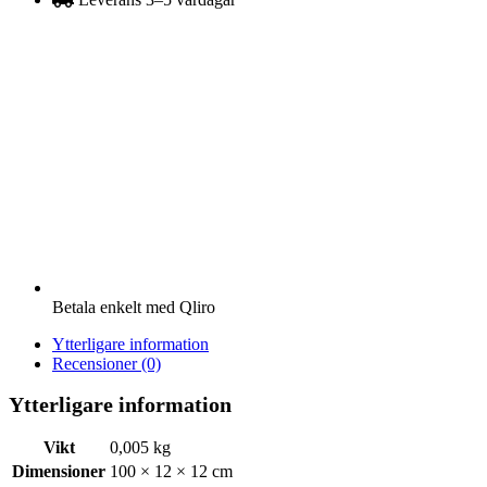
underlagstäckning
enkel
kk
mängd
Betala enkelt med Qliro
Ytterligare information
Recensioner (0)
Ytterligare information
Vikt
0,005 kg
Dimensioner
100 × 12 × 12 cm