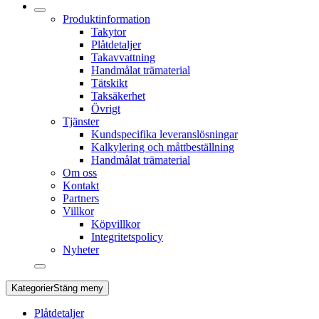
Produktinformation
Takytor
Plåtdetaljer
Takavvattning
Handmålat trämaterial
Tätskikt
Taksäkerhet
Övrigt
Tjänster
Kundspecifika leveranslösningar
Kalkylering och måttbeställning
Handmålat trämaterial
Om oss
Kontakt
Partners
Villkor
Köpvillkor
Integritetspolicy
Nyheter
Kategorier
Stäng meny
Plåtdetaljer