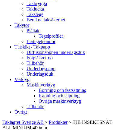
Takbrygga
Taklucka
Takstege
Beräkna taksäkerhet
Takytor
Plåttak
Tegelprofiler
Lertegelpannor
Tätskikt / Takpapp
Diffusionsöppen underlagsduk
Fotplåtsremsa
Tillbehör
Underlagspapp
Underlagsduk
Verktyg
Maskinverktyg
Borrning och fastsättning
Kapning och slipning
Övriga maskinverktyg
Tillbehör
Övrigt
Taklagret Sverige AB
>
Produkter
>
TJB INSEKTSNÄT
ALUMINIUM 400mm