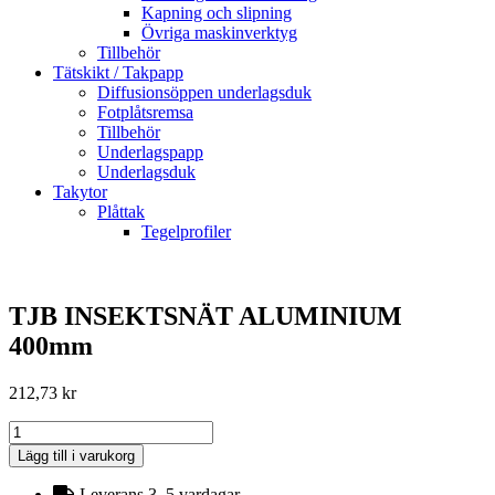
Kapning och slipning
Övriga maskinverktyg
Tillbehör
Tätskikt / Takpapp
Diffusionsöppen underlagsduk
Fotplåtsremsa
Tillbehör
Underlagspapp
Underlagsduk
Takytor
Plåttak
Tegelprofiler
TJB INSEKTSNÄT ALUMINIUM
400mm
212,73
kr
TJB
INSEKTSNÄT
Lägg till i varukorg
ALUMINIUM
400mm
Leverans 3–5 vardagar