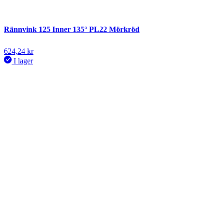
Rännvink 125 Inner 135° PL22 Mörkröd
624,24
kr
I lager