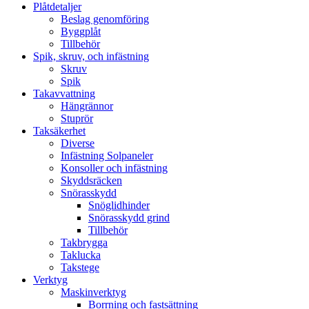
Plåtdetaljer
Beslag genomföring
Byggplåt
Tillbehör
Spik, skruv, och infästning
Skruv
Spik
Takavvattning
Hängrännor
Stuprör
Taksäkerhet
Diverse
Infästning Solpaneler
Konsoller och infästning
Skyddsräcken
Snörasskydd
Snöglidhinder
Snörasskydd grind
Tillbehör
Takbrygga
Taklucka
Takstege
Verktyg
Maskinverktyg
Borrning och fastsättning