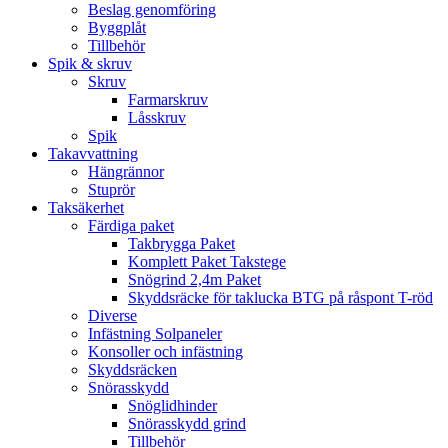
Beslag genomföring
Byggplåt
Tillbehör
Spik & skruv
Skruv
Farmarskruv
Låsskruv
Spik
Takavvattning
Hängrännor
Stuprör
Taksäkerhet
Färdiga paket
Takbrygga Paket
Komplett Paket Takstege
Snögrind 2,4m Paket
Skyddsräcke för taklucka BTG på råspont T-röd
Diverse
Infästning Solpaneler
Konsoller och infästning
Skyddsräcken
Snörasskydd
Snöglidhinder
Snörasskydd grind
Tillbehör