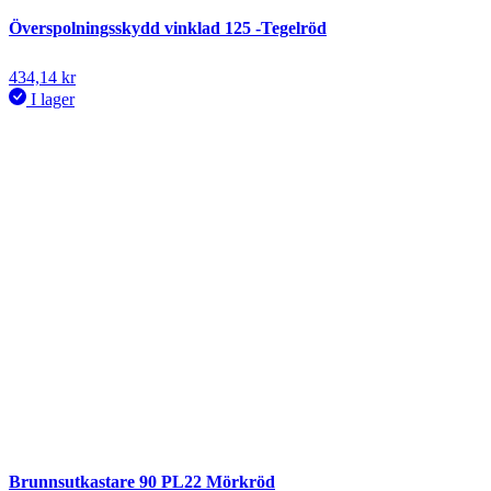
Överspolningsskydd vinklad 125 -Tegelröd
434,14
kr
I lager
Brunnsutkastare 90 PL22 Mörkröd