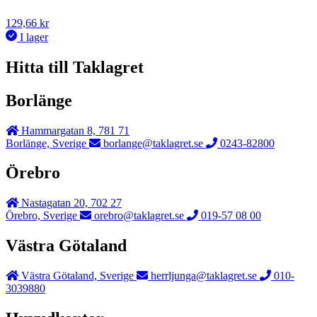
129,66
kr
I lager
Hitta till Taklagret
Borlänge
Hammargatan 8, 781 71
Borlänge, Sverige
borlange@taklagret.se
0243-82800
Örebro
Nastagatan 20, 702 27
Örebro, Sverige
orebro@taklagret.se
019-57 08 00
Västra Götaland
Västra Götaland, Sverige
herrljunga@taklagret.se
010-
3039880