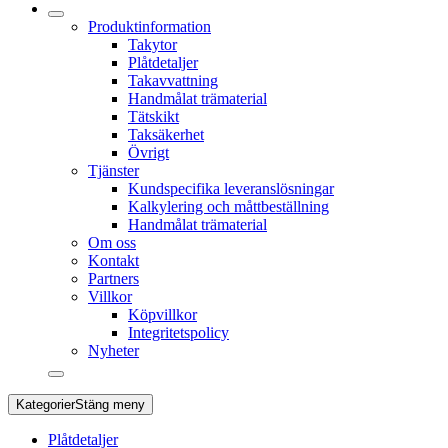
Produktinformation
Takytor
Plåtdetaljer
Takavvattning
Handmålat trämaterial
Tätskikt
Taksäkerhet
Övrigt
Tjänster
Kundspecifika leveranslösningar
Kalkylering och måttbeställning
Handmålat trämaterial
Om oss
Kontakt
Partners
Villkor
Köpvillkor
Integritetspolicy
Nyheter
Kategorier
Stäng meny
Plåtdetaljer