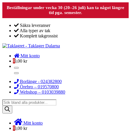
Beställningar under vecka 30 (20–26 juli) kan ta något längre
tid pga. semester.
Säkra leveranser
Alla typer av tak
Komplett takgrossist
Mitt konto
0
0,00
kr
Borlänge - 024382800
Örebro – 019570800
Webshop – 0103039880
Products
search
Mitt konto
0
0,00
kr