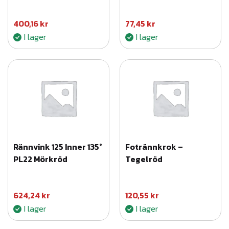
k
1
400,16
kr
77,45
kr
,
I lager
I lager
5
0
x
2
5
m
m
Rännvink 125 Inner 135°
Fotrännkrok –
ä
PL22 Mörkröd
Tegelröd
n
g
d
624,24
kr
120,55
kr
I lager
I lager