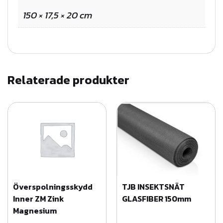
ö
150 × 17,5 × 20 cm
p
p
e
t
u
Relaterade produkter
n
d
e
r
l
a
g
Överspolningsskydd
TJB INSEKTSNÄT
s
Inner ZM Zink
GLASFIBER 150mm
t
Magnesium
a