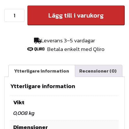
S
Lägg till i varukorg
T
R
O
Leverans 3–5 vardagar
N
Betala enkelt med Qliro
G
R
O
Ytterligare information
Recensioner (0)
L
L
Ytterligare information
d
i
Vikt
f
0,008 kg
f
.
Dimensioner