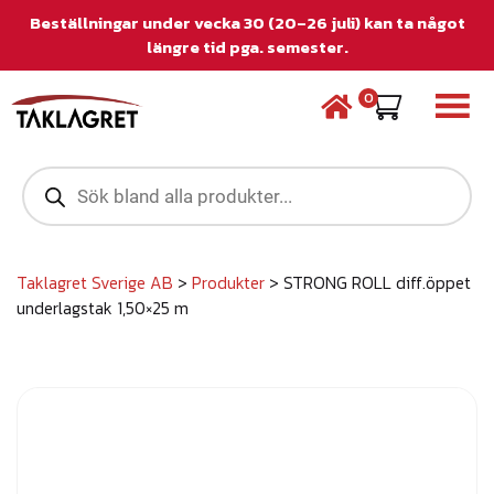
Beställningar under vecka 30 (20–26 juli) kan ta något
längre tid pga. semester.
0
P
r
o
d
u
c
Taklagret Sverige AB
>
Produkter
>
STRONG ROLL diff.öppet
t
underlagstak 1,50×25 m
s
s
e
a
r
c
h