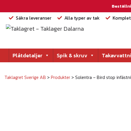
Beställni
Säkra leveranser
Alla typer av tak
Komplett
Plåtdetaljer
Spik & skruv
Takavvattn
Taklagret Sverige AB
>
Produkter
>
Solentra – Bird stop infäs