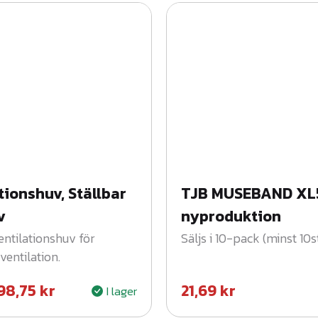
k
l
ä
m
m
a
2
8
m
tionshuv, Ställbar
TJB MUSEBAND XL
m
v
nyproduktion
m
ä
entilationshuv för
Säljs i 10-pack (minst 10s
n
entilation.
g
98,75
kr
21,69
kr
I lager
d