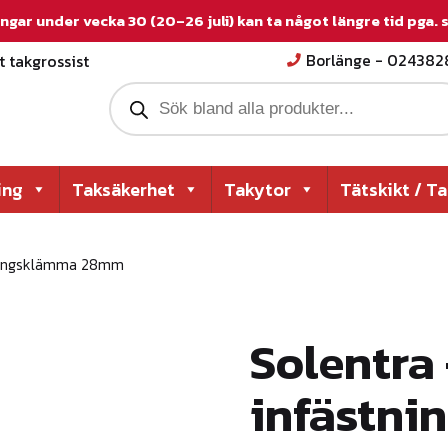
ngar under vecka 30 (20–26 juli) kan ta något längre tid pga.
 takgrossist
Borlänge - 02438
P
r
o
d
u
c
ing
Taksäkerhet
Takytor
Tätskikt / T
t
s
s
e
tningsklämma 28mm
a
r
c
h
Solentra 
infästn