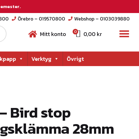
 semester.
2800
Örebro – 019570800
Webshop – 0103039880
0
Mitt konto
0,00
kr
akpapp
Verktyg
Övrigt
– Bird stop
ingsklämma 28mm