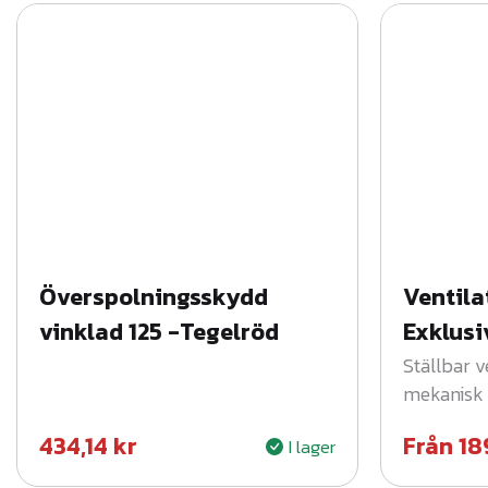
Överspolningsskydd
Ventila
vinklad 125 -Tegelröd
Exklusi
Ställbar v
mekanisk v
434,14
kr
Från
18
I lager