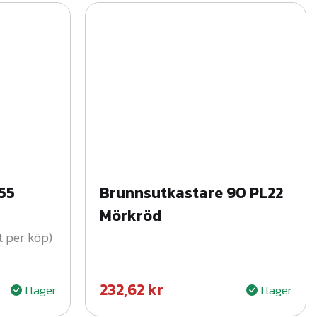
55
Brunnsutkastare 90 PL22
Mörkröd
t per köp)
232,62
kr
I lager
I lager