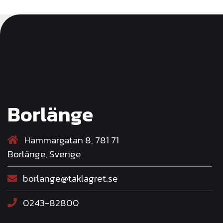
Borlänge
Hammargatan 8, 781 71
Borlänge, Sverige
borlange@taklagret.se
0243-82800