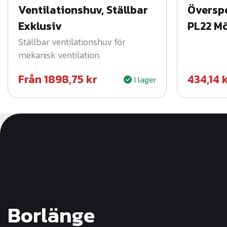
Ventilationshuv, Ställbar
Överspo
Exklusiv
PL22 M
Ställbar ventilationshuv för
mekanisk ventilation.
Från
1898,75
kr
434,14
I lager
Borlänge