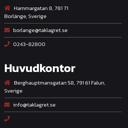
Hammargatan 8, 781 71
Borlänge, Sverige
borlange@taklagret.se
0243-82800
Huvudkontor
Berghauptmansgatan 58, 791 61 Falun,
Sverige
info@taklagret.se