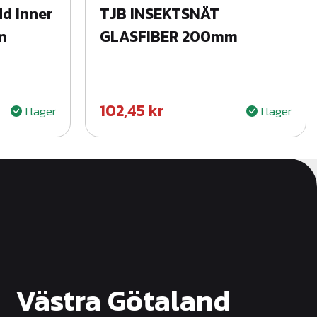
d Inner
TJB INSEKTSNÄT
m
GLASFIBER 200mm
102,45
kr
I lager
I lager
Västra Götaland