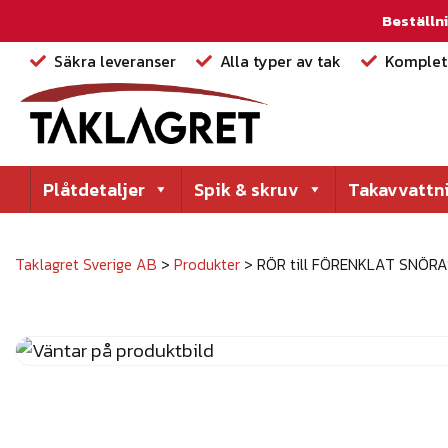
Beställni
Säkra leveranser
Alla typer av tak
Komplett
Plåtdetaljer
Spik & skruv
Takavvattn
Taklagret Sverige AB
>
Produkter
>
RÖR till FÖRENKLAT SNÖRA