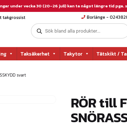
ngar under vecka 30 (20–26 juli) kan ta något längre tid pga.
 takgrossist
Borlänge - 02438
P
r
o
d
u
c
ing
Taksäkerhet
Takytor
Tätskikt / T
t
s
s
e
SSKYDD svart
a
r
c
h
RÖR till
SNÖRASS