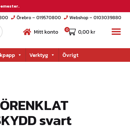
 semester.
2800
Örebro – 019570800
Webshop – 0103039880
0
Mitt konto
0,00
kr
akpapp
Verktyg
Övrigt
 FÖRENKLAT
KYDD svart