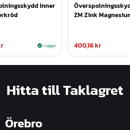
lningsskydd Inner
Överspolningsskyd
v
örkröd
ZM Zink Magnesiu
a
r
t
m
kr
400,16
kr
I lager
ä
n
g
d
Hitta till Taklagret
Örebro