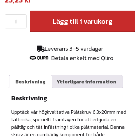
M
Lägg till i varukorg
o
n
t
Leverans 3–5 vardagar
e
Betala enkelt med Qliro
r
i
n
Beskrivning
Ytterligare information
g
s
Beskrivning
s
Upptäck vår högkvalitativa Plåtskruv 6,3x20mm med
a
tätbricka, speciellt framtagen för att erbjuda en
t
pålitlig och tät infästning i olika plåtmaterial. Denna
s
skruv är en oumbärlig komponent för både