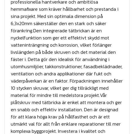
t
professionella hantverkare och ambitiösa
i
hemmafixare som kräver hållbarhet och prestanda i
sina projekt. Med sin optimala dimension på
l
6,3x20mm säkerställer den en stark och säker
l
förankring.Den integrerade tätbrickan är en
A
nyckelfunktion som ger ett effektivt skydd mot
:
vatteninträngning och korrosion, vilket förlänger
7
livslängden på både skruven och det material den
m
fäster i. Detta gör den idealisk för användning i
utomhusmiljöer, takkonstruktioner, fasadbeklädnader,
ä
ventilation och andra applikationer där fukt och
n
väderpåverkan är en faktor. Förpackningen innehåller
g
10 stycken skruvar, vilket ger dig tillräckligt med
d
material för mindre till medelstora projekt.Vår
plåtskruv med tätbricka är enkel att montera och ger
en snabb och effektiv installation. Den är designad
för att klara höga krav på hållfasthet och är ett
utmärkt val för allt från enklare reparationer till mer
komplexa byggprojekt. Investera i kvalitet och