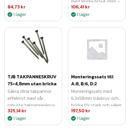
med Bricka 60x4,2mm –
84,73
kr
106,41
kr
50-pack för hållbar
I lager
I lager
infästning.
TJB TAKPANNESKRUV
Monteringssats till
75×4,8mm utan bricka
A:8, B:6, D:2
Säkra dina takpannor
Monteringssats med
effektivt med vår
6,3x58mm träskruv och
robusta takpanneskruv
bricka för stark och säker
325,14
kr
197,50
kr
75x4,8mm (200-pack)
infästning i trä.
I lager
I lager
för maximal hållbarhet
och väderbeständighet.