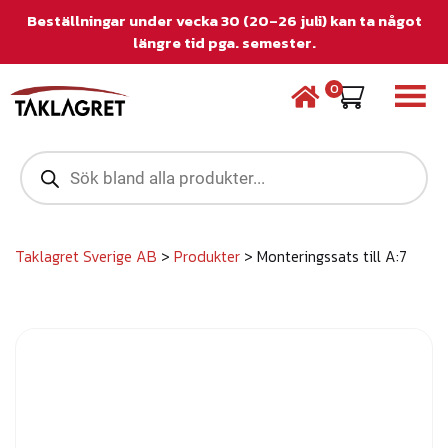
Beställningar under vecka 30 (20–26 juli) kan ta något
längre tid pga. semester.
0
P
r
o
d
u
c
Taklagret Sverige AB
>
Produkter
>
Monteringssats till A:7
t
s
s
e
a
r
c
h