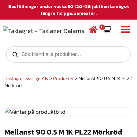
Beställningar under vecka 30 (20–26 juli) kan ta något
längre tid pga. semester.
0
P
r
o
d
u
c
Taklagret Sverige AB
>
Produkter
>
Mellanst 90 0.5 M 1K PL22
t
Mörkröd
s
s
e
a
r
c
h
Mellanst 90 0.5 M 1K PL22 Mörkröd