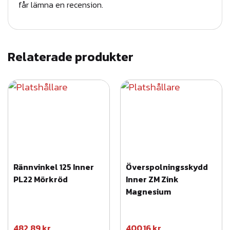
M
får lämna en recension.
1
K
P
Relaterade produkter
L
2
2
M
ö
r
k
r
Rännvinkel 125 Inner
Överspolningsskydd
ö
PL22 Mörkröd
Inner ZM Zink
d
Magnesium
m
ä
482,89
kr
400,16
kr