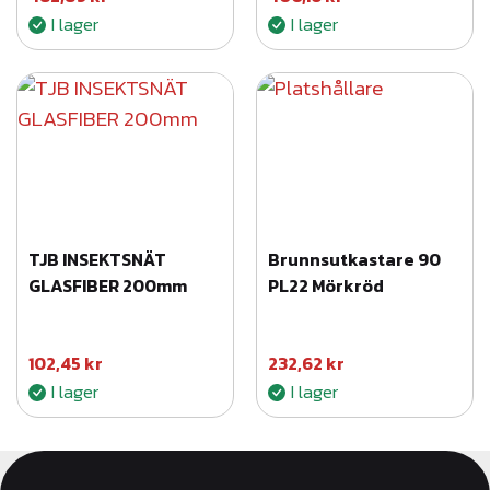
n
I lager
I lager
g
d
TJB INSEKTSNÄT
Brunnsutkastare 90
GLASFIBER 200mm
PL22 Mörkröd
102,45
kr
232,62
kr
I lager
I lager