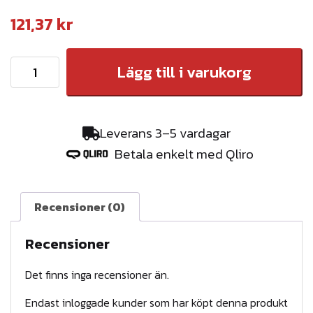
121,37
kr
M
Lägg till i varukorg
e
l
l
Leverans 3–5 vardagar
a
Betala enkelt med Qliro
n
s
t
Recensioner (0)
9
0
Recensioner
0
Det finns inga recensioner än.
.
5
Endast inloggade kunder som har köpt denna produkt