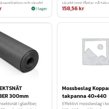
akventilation och skydd
skydd mot fåglar på taky
r
158,56
kr
I lager
byggnader.
SEKTSNÄT
Mossbeslag Koppar
BER 300mm
takpanna 40×440
nsektsnät i glasfiber,
Effektivt mossbeslag i k