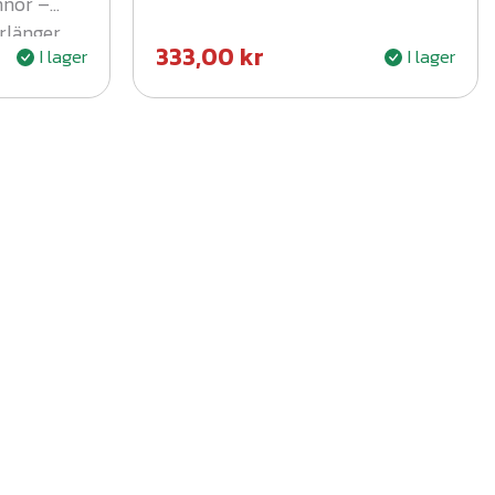
nnor –
rlänger
333,00
kr
I lager
I lager