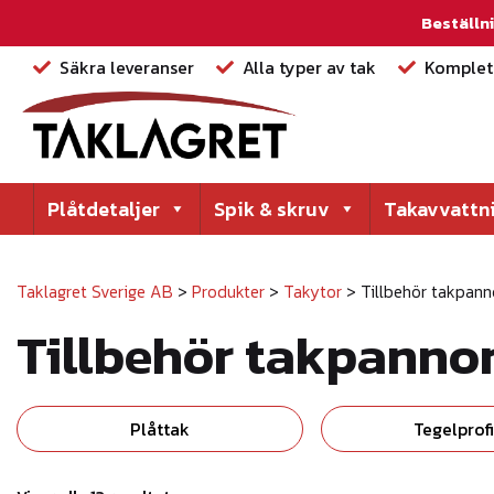
Beställni
Säkra leveranser
Alla typer av tak
Komplett
Plåtdetaljer
Spik & skruv
Takavvattn
Taklagret Sverige AB
>
Produkter
>
Takytor
>
Tillbehör takpann
Tillbehör takpanno
Plåttak
Tegelprofi