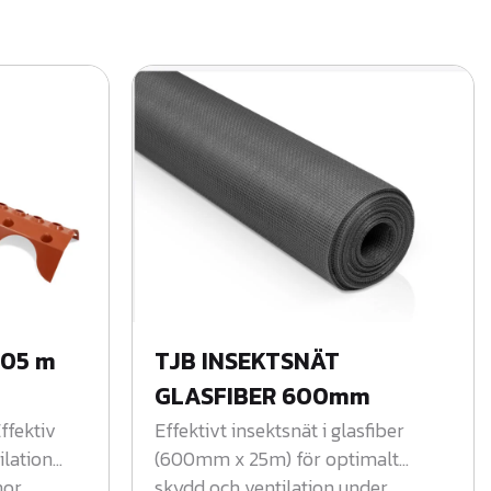
,05 m
TJB INSEKTSNÄT
GLASFIBER 600mm
ffektiv
Effektivt insektsnät i glasfiber
ilation
(600mm x 25m) för optimalt
or.
skydd och ventilation under