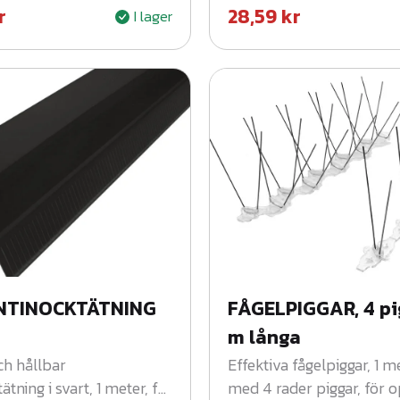
r
28,59
kr
I lager
NTINOCKTÄTNING
FÅGELPIGGAR, 4 pi
m långa
ch hållbar
Effektiva fågelpiggar, 1 m
tning i svart, 1 meter, för
med 4 rader piggar, för o