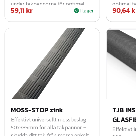
under takpannorna för optimal
optimal t
59,11
kr
90,64
k
I lager
ventilation.
mot fukt.
MOSS-STOP zink
TJB IN
GLASFI
Effektivt universellt mossbeslag
50x385mm för alla takpannor –
Effektivt i
skydda ditt tak från mossa enkelt