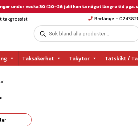
ngar under vecka 30 (20–26 juli) kan ta något längre tid pga.
 takgrossist
Borlänge - 02438
P
r
o
d
u
c
ing
Taksäkerhet
Takytor
Tätskikt / T
t
s
s
e
or
a
r
r
c
h
ler