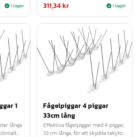
311,34
kr
I lager
I lager
takpannor – håll skadedjur borta.
ggar 1
Fågelpiggar 4 piggar
33cm lång
eter långa
Effektiva fågelpiggar med 4 piggar,
ptimalt
33 cm långa, för att skydda takytor