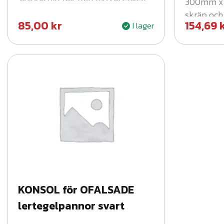
300mm x 
och hållbart.
skräp och 
85,00
kr
154,69
I lager
installati
KONSOL för OFALSADE
lertegelpannor svart