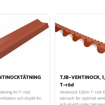
NTINOCKTÄTNING
TJB-VENTINOCK, 1
T-röd
tätning 1m T-röd:
Ventinock 1,05m T-röd: E
entilation och skydd för
taknock för optimal vent
och skydd under takpann