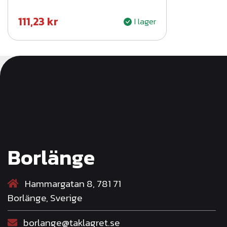
111,23
kr
I lager
Borlänge
Hammargatan 8, 781 71
Borlänge, Sverige
borlange@taklagret.se