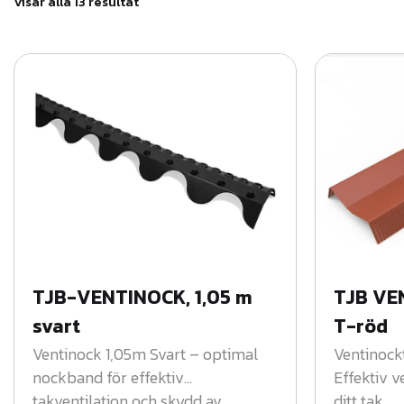
S
Visar alla 13 resultat
o
r
t
e
r
a
e
f
t
e
r
s
e
n
a
TJB-VENTINOCK, 1,05 m
TJB VE
s
svart
T-röd
t
e
Ventinock 1,05m Svart – optimal
Ventinock
nockband för effektiv
Effektiv v
takventilation och skydd av
ditt tak.