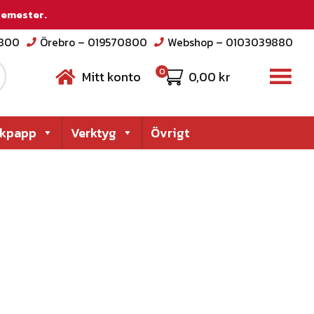
 semester.
2800
Örebro – 019570800
Webshop – 0103039880
0
Mitt konto
0,00
kr
akpapp
Verktyg
Övrigt