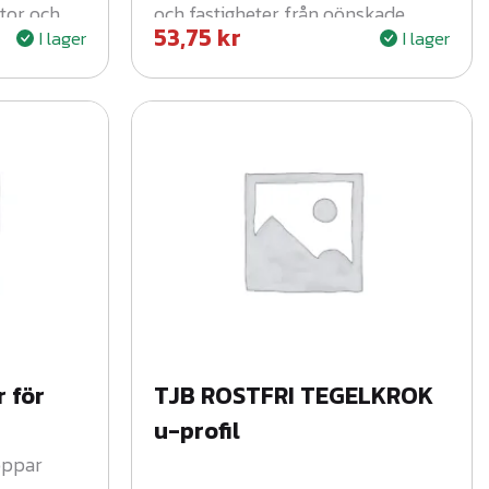
tor och
och fastigheter från oönskade
53,75
kr
I lager
I lager
fåglar. Enkel installation och
hållbar design.
 för
TJB ROSTFRI TEGELKROK
u-profil
oppar