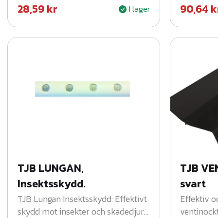
28,59
kr
90,64
k
I lager
takpannor.
TJB LUNGAN,
TJB VE
Insektsskydd.
svart
TJB Lungan Insektsskydd: Effektivt
Effektiv o
skydd mot insekter och skadedjur
ventinocktä